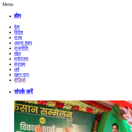
Menu
होम
देश
विदेश
राज्य
अपना शहर
राजनीति
खेल
मनोरंजन
क्राइम
धर्म
खान पान
वीडियो
संपर्क करें