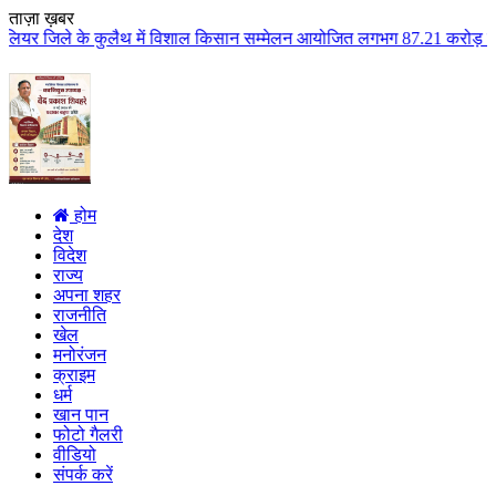
ताज़ा ख़बर
लैथ में विशाल किसान सम्मेलन आयोजित लगभग 87.21 करोड़ लागत के 41 विकास कार्यों
होम
देश
विदेश
राज्य
अपना शहर
राजनीति
खेल
मनोरंजन
क्राइम
धर्म
खान पान
फोटो गैलरी
वीडियो
संपर्क करें