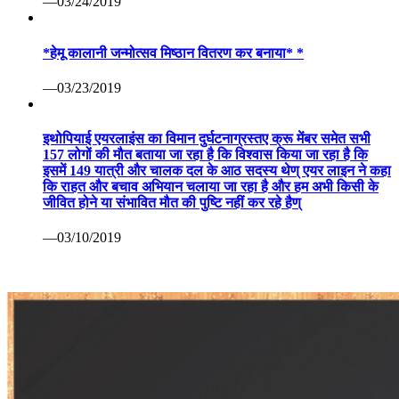
—03/24/2019
*हेमू कालानी जन्मोत्सव मिष्ठान वितरण कर बनाया* *
—03/23/2019
इथोपियाई एयरलाइंस का विमान दुर्घटनाग्रस्तए क्रू मेंबर समेत सभी
157 लोगों की मौत बताया जा रहा है कि विश्वास किया जा रहा है कि
इसमें 149 यात्री और चालक दल के आठ सदस्य थेण् एयर लाइन ने कहा
कि राहत और बचाव अभियान चलाया जा रहा है और हम अभी किसी के
जीवित होने या संभावित मौत की पुष्टि नहीं कर रहे हैण्
—03/10/2019