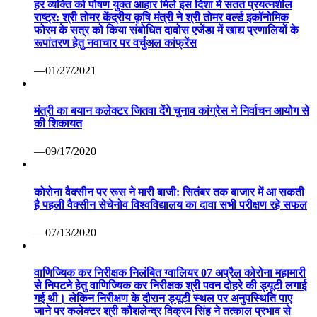
हर व्यक्ति को पोषण युक्त आहार मिले इस दिशा में सतत प्रयत्नशील
राष्ट्र: श्री तोमर केंद्रीय कृषि मंत्री ने श्री तोमर वर्ल्ड इकॉनोमिक
फोरम के सत्र को किया संबोधित दावोस एजेंडा में खाद्य प्रणालियों के
रूपांतरण हेतु नवाचार पर वर्चुअल कांफ्रेंस
—01/27/2021
मंत्री का बयान कलेक्टर जितवा देंगे चुनाव कांग्रेस ने निर्वाचन आयोग से
की शिकायत
—09/17/2020
कोरोना वैक्सीन पर रूस ने मारी बाजी: सितंबर तक बाजार में आ सकती
है पहली वैक्सीन सेचेनोव विश्वविद्यालय का दावा सभी परीक्षण रहे सफल
—07/13/2020
वाणिज्यिक कर निरीक्षक निलंबित ग्वालियर 07 अप्रैल कोरोना महामारी
से निपटने हेतु वाणिज्यिक कर निरीक्षक श्री पवन दोहरे की ड्यूटी लगाई
गई थी। लेकिन निरीक्षण के दौरान ड्यूटी स्थल पर अनुपस्थिति पाए
जाने पर कलेक्टर श्री कौशलेन्द्र विक्रम सिंह ने तत्काल प्रभाव से