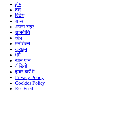
होम
देश
विदेश
राज्य
अपना शहर
राजनीति
खेल
मनोरंजन
क्राइम
धर्म
खान पान
वीडियो
हमारे बारें में
Privacy Policy
Cookies Policy
Rss Feed