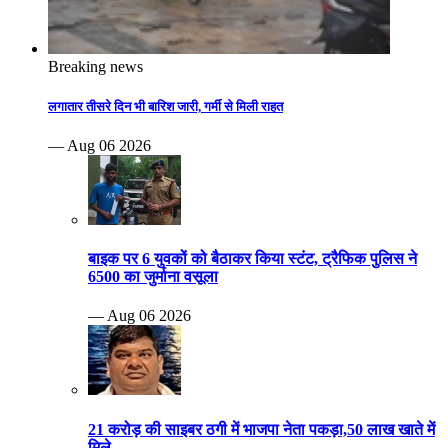
Breaking news
लगातार तीसरे दिन भी बारिश जारी, गर्मी से मिली राहत
— Aug 06 2026
बाइक पर 6 युवकों को बैठाकर किया स्टंट, ट्रैफिक पुलिस ने
6500 का जुर्माना वसूला
— Aug 06 2026
21 करोड़ की साइबर ठगी में भाजपा नेता पकड़ा,50 लाख खाते में
मिले