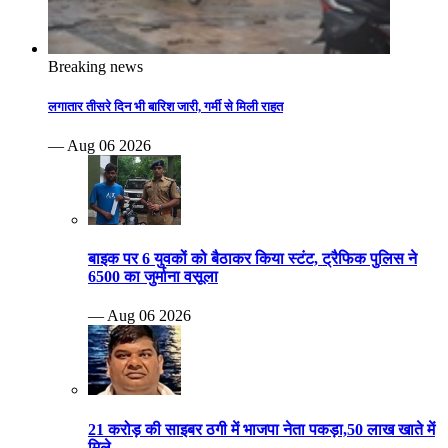
Breaking news
लगातार तीसरे दिन भी बारिश जारी, गर्मी से मिली राहत
— Aug 06 2026
बाइक पर 6 युवकों को बैठाकर किया स्टंट, ट्रैफिक पुलिस ने
6500 का जुर्माना वसूला
— Aug 06 2026
21 करोड़ की साइबर ठगी में भाजपा नेता पकड़ा,50 लाख खाते में
मिले