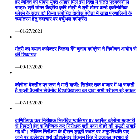
हर व्यक्ति को पोषण युक्त आहार मिले इस दिशा में सतत प्रयत्नशील
राष्ट्र: श्री तोमर केंद्रीय कृषि मंत्री ने श्री तोमर वर्ल्ड इकॉनोमिक
फोरम के सत्र को किया संबोधित दावोस एजेंडा में खाद्य प्रणालियों के
रूपांतरण हेतु नवाचार पर वर्चुअल कांफ्रेंस
—01/27/2021
मंत्री का बयान कलेक्टर जितवा देंगे चुनाव कांग्रेस ने निर्वाचन आयोग से
की शिकायत
—09/17/2020
कोरोना वैक्सीन पर रूस ने मारी बाजी: सितंबर तक बाजार में आ सकती
है पहली वैक्सीन सेचेनोव विश्वविद्यालय का दावा सभी परीक्षण रहे सफल
—07/13/2020
वाणिज्यिक कर निरीक्षक निलंबित ग्वालियर 07 अप्रैल कोरोना महामारी
से निपटने हेतु वाणिज्यिक कर निरीक्षक श्री पवन दोहरे की ड्यूटी लगाई
गई थी। लेकिन निरीक्षण के दौरान ड्यूटी स्थल पर अनुपस्थिति पाए
जाने पर कलेक्टर श्री कौशलेन्द्र विक्रम सिंह ने तत्काल प्रभाव से