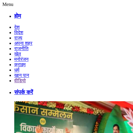
Menu
होम
देश
विदेश
राज्य
अपना शहर
राजनीति
खेल
मनोरंजन
क्राइम
धर्म
खान पान
वीडियो
संपर्क करें