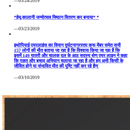
—03/24/2019
*हेमू कालानी जन्मोत्सव मिष्ठान वितरण कर बनाया* *
—03/23/2019
इथोपियाई एयरलाइंस का विमान दुर्घटनाग्रस्तए क्रू मेंबर समेत सभी
157 लोगों की मौत बताया जा रहा है कि विश्वास किया जा रहा है कि
इसमें 149 यात्री और चालक दल के आठ सदस्य थेण् एयर लाइन ने कहा
कि राहत और बचाव अभियान चलाया जा रहा है और हम अभी किसी के
जीवित होने या संभावित मौत की पुष्टि नहीं कर रहे हैण्
—03/10/2019