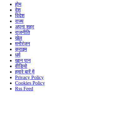
होम
देश
विदेश
राज्य
अपना शहर
राजनीति
खेल
मनोरंजन
क्राइम
धर्म
खान पान
वीडियो
हमारे बारें में
Privacy Policy
Cookies Policy
Rss Feed