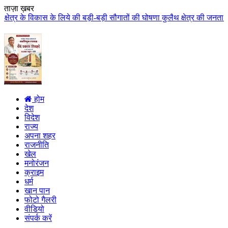
ताज़ा ख़बर
े की बड़ी-बड़ी सौगातों की घोषणा कुलैथ क्षेत्र की जनता ने मुख्यमंत्री डॉ. यादव
होम
देश
विदेश
राज्य
अपना शहर
राजनीति
खेल
मनोरंजन
क्राइम
धर्म
खान पान
फोटो गैलरी
वीडियो
संपर्क करें