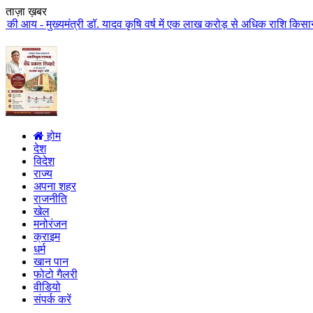
ताज़ा ख़बर
ंत्री डॉ. यादव कृषि वर्ष में एक लाख करोड़ से अधिक राशि किसान कल्याण पर खर्च 
होम
देश
विदेश
राज्य
अपना शहर
राजनीति
खेल
मनोरंजन
क्राइम
धर्म
खान पान
फोटो गैलरी
वीडियो
संपर्क करें