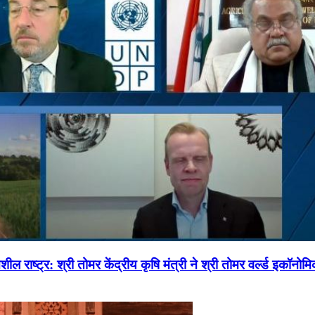
ल राष्ट्र: श्री तोमर केंद्रीय कृषि मंत्री ने श्री तोमर वर्ल्ड इकॉनो