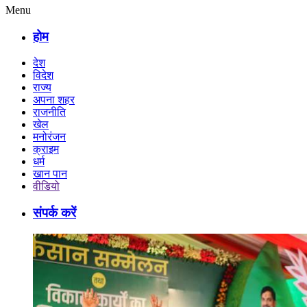
Menu
होम
देश
विदेश
राज्य
अपना शहर
राजनीति
खेल
मनोरंजन
क्राइम
धर्म
खान पान
वीडियो
संपर्क करें