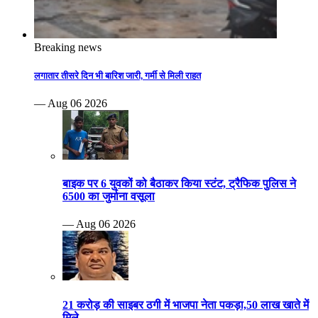
Breaking news
लगातार तीसरे दिन भी बारिश जारी, गर्मी से मिली राहत
— Aug 06 2026
बाइक पर 6 युवकों को बैठाकर किया स्टंट, ट्रैफिक पुलिस ने
6500 का जुर्माना वसूला
— Aug 06 2026
21 करोड़ की साइबर ठगी में भाजपा नेता पकड़ा,50 लाख खाते में
मिले