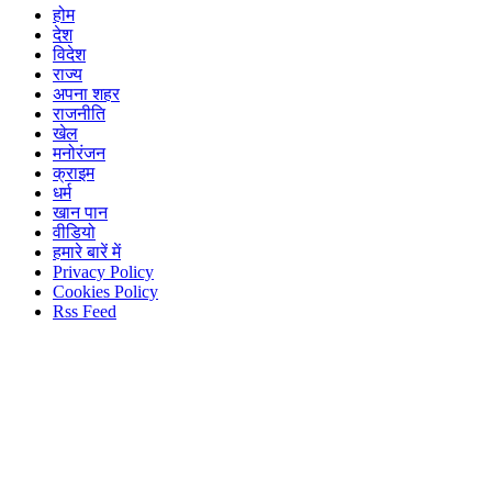
होम
देश
विदेश
राज्य
अपना शहर
राजनीति
खेल
मनोरंजन
क्राइम
धर्म
खान पान
वीडियो
हमारे बारें में
Privacy Policy
Cookies Policy
Rss Feed