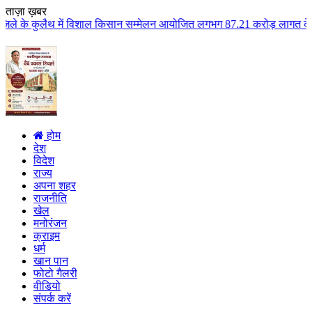
ताज़ा ख़बर
 विशाल किसान सम्मेलन आयोजित लगभग 87.21 करोड़ लागत के 41 विकास कार्यों का किय
होम
देश
विदेश
राज्य
अपना शहर
राजनीति
खेल
मनोरंजन
क्राइम
धर्म
खान पान
फोटो गैलरी
वीडियो
संपर्क करें