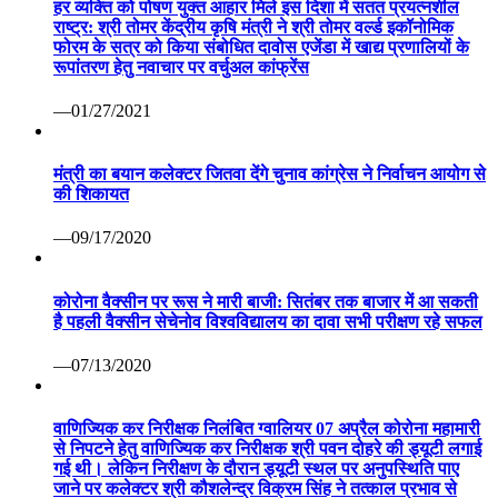
हर व्यक्ति को पोषण युक्त आहार मिले इस दिशा में सतत प्रयत्नशील
राष्ट्र: श्री तोमर केंद्रीय कृषि मंत्री ने श्री तोमर वर्ल्ड इकॉनोमिक
फोरम के सत्र को किया संबोधित दावोस एजेंडा में खाद्य प्रणालियों के
रूपांतरण हेतु नवाचार पर वर्चुअल कांफ्रेंस
—01/27/2021
मंत्री का बयान कलेक्टर जितवा देंगे चुनाव कांग्रेस ने निर्वाचन आयोग से
की शिकायत
—09/17/2020
कोरोना वैक्सीन पर रूस ने मारी बाजी: सितंबर तक बाजार में आ सकती
है पहली वैक्सीन सेचेनोव विश्वविद्यालय का दावा सभी परीक्षण रहे सफल
—07/13/2020
वाणिज्यिक कर निरीक्षक निलंबित ग्वालियर 07 अप्रैल कोरोना महामारी
से निपटने हेतु वाणिज्यिक कर निरीक्षक श्री पवन दोहरे की ड्यूटी लगाई
गई थी। लेकिन निरीक्षण के दौरान ड्यूटी स्थल पर अनुपस्थिति पाए
जाने पर कलेक्टर श्री कौशलेन्द्र विक्रम सिंह ने तत्काल प्रभाव से