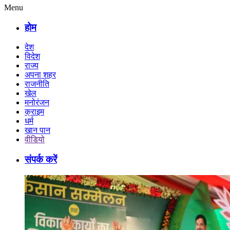
Menu
होम
देश
विदेश
राज्य
अपना शहर
राजनीति
खेल
मनोरंजन
क्राइम
धर्म
खान पान
वीडियो
संपर्क करें