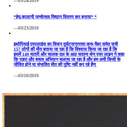
—03/24/2019
*हेमू कालानी जन्मोत्सव मिष्ठान वितरण कर बनाया* *
—03/23/2019
इथोपियाई एयरलाइंस का विमान दुर्घटनाग्रस्तए क्रू मेंबर समेत सभी
157 लोगों की मौत बताया जा रहा है कि विश्वास किया जा रहा है कि
इसमें 149 यात्री और चालक दल के आठ सदस्य थेण् एयर लाइन ने कहा
कि राहत और बचाव अभियान चलाया जा रहा है और हम अभी किसी के
जीवित होने या संभावित मौत की पुष्टि नहीं कर रहे हैण्
—03/10/2019