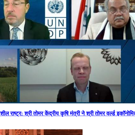
ल राष्ट्र: श्री तोमर केंद्रीय कृषि मंत्री ने श्री तोमर वर्ल्ड इकॉनो