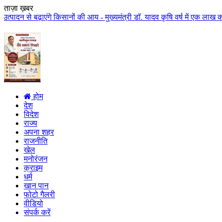
ताज़ा ख़बर
गे किसानों की आय - मुख्यमंत्री डॉ. यादव कृषि वर्ष में एक लाख करोड़ से अधिक रा
होम
देश
विदेश
राज्य
अपना शहर
राजनीति
खेल
मनोरंजन
क्राइम
धर्म
खान पान
फोटो गैलरी
वीडियो
संपर्क करें