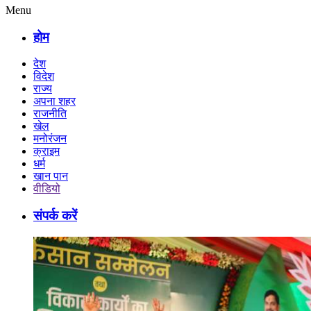
Menu
होम
देश
विदेश
राज्य
अपना शहर
राजनीति
खेल
मनोरंजन
क्राइम
धर्म
खान पान
वीडियो
संपर्क करें