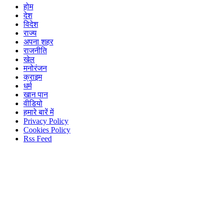
होम
देश
विदेश
राज्य
अपना शहर
राजनीति
खेल
मनोरंजन
क्राइम
धर्म
खान पान
वीडियो
हमारे बारें में
Privacy Policy
Cookies Policy
Rss Feed