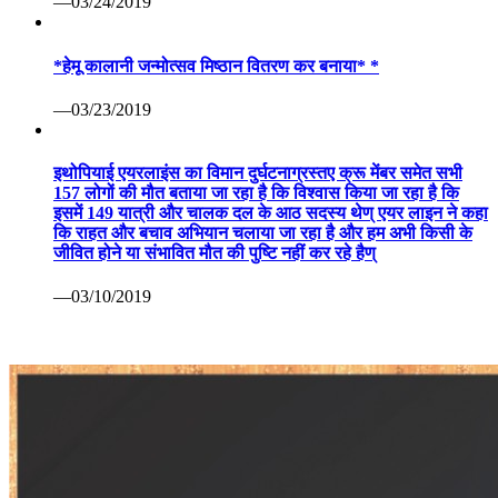
—03/24/2019
*हेमू कालानी जन्मोत्सव मिष्ठान वितरण कर बनाया* *
—03/23/2019
इथोपियाई एयरलाइंस का विमान दुर्घटनाग्रस्तए क्रू मेंबर समेत सभी
157 लोगों की मौत बताया जा रहा है कि विश्वास किया जा रहा है कि
इसमें 149 यात्री और चालक दल के आठ सदस्य थेण् एयर लाइन ने कहा
कि राहत और बचाव अभियान चलाया जा रहा है और हम अभी किसी के
जीवित होने या संभावित मौत की पुष्टि नहीं कर रहे हैण्
—03/10/2019