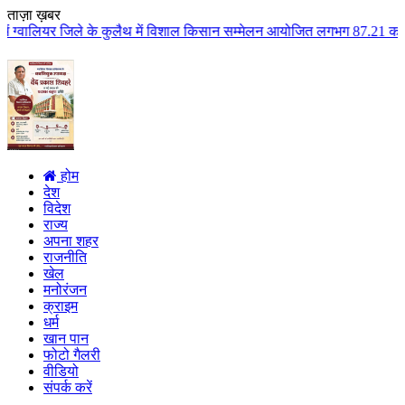
ताज़ा ख़बर
े कुलैथ में विशाल किसान सम्मेलन आयोजित लगभग 87.21 करोड़ लागत के 41 विकास कार
होम
देश
विदेश
राज्य
अपना शहर
राजनीति
खेल
मनोरंजन
क्राइम
धर्म
खान पान
फोटो गैलरी
वीडियो
संपर्क करें