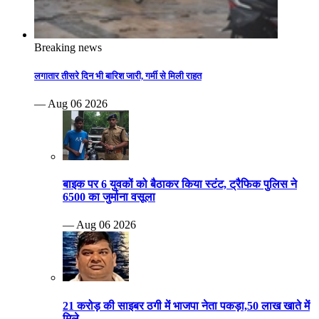
Breaking news
लगातार तीसरे दिन भी बारिश जारी, गर्मी से मिली राहत
— Aug 06 2026
बाइक पर 6 युवकों को बैठाकर किया स्टंट, ट्रैफिक पुलिस ने
6500 का जुर्माना वसूला
— Aug 06 2026
21 करोड़ की साइबर ठगी में भाजपा नेता पकड़ा,50 लाख खाते में
मिले