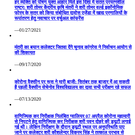
हर व्यक्ति को पोषण युक्त आहार मिले इस दिशा में सतत प्रयत्नशील
राष्ट्र: श्री तोमर केंद्रीय कृषि मंत्री ने श्री तोमर वर्ल्ड इकॉनोमिक
फोरम के सत्र को किया संबोधित दावोस एजेंडा में खाद्य प्रणालियों के
रूपांतरण हेतु नवाचार पर वर्चुअल कांफ्रेंस
—01/27/2021
मंत्री का बयान कलेक्टर जितवा देंगे चुनाव कांग्रेस ने निर्वाचन आयोग से
की शिकायत
—09/17/2020
कोरोना वैक्सीन पर रूस ने मारी बाजी: सितंबर तक बाजार में आ सकती
है पहली वैक्सीन सेचेनोव विश्वविद्यालय का दावा सभी परीक्षण रहे सफल
—07/13/2020
वाणिज्यिक कर निरीक्षक निलंबित ग्वालियर 07 अप्रैल कोरोना महामारी
से निपटने हेतु वाणिज्यिक कर निरीक्षक श्री पवन दोहरे की ड्यूटी लगाई
गई थी। लेकिन निरीक्षण के दौरान ड्यूटी स्थल पर अनुपस्थिति पाए
जाने पर कलेक्टर श्री कौशलेन्द्र विक्रम सिंह ने तत्काल प्रभाव से