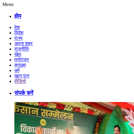
Menu
होम
देश
विदेश
राज्य
अपना शहर
राजनीति
खेल
मनोरंजन
क्राइम
धर्म
खान पान
वीडियो
संपर्क करें