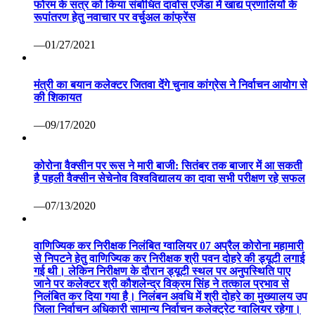
फोरम के सत्र को किया संबोधित दावोस एजेंडा में खाद्य प्रणालियों के
रूपांतरण हेतु नवाचार पर वर्चुअल कांफ्रेंस
—01/27/2021
मंत्री का बयान कलेक्टर जितवा देंगे चुनाव कांग्रेस ने निर्वाचन आयोग से
की शिकायत
—09/17/2020
कोरोना वैक्सीन पर रूस ने मारी बाजी: सितंबर तक बाजार में आ सकती
है पहली वैक्सीन सेचेनोव विश्वविद्यालय का दावा सभी परीक्षण रहे सफल
—07/13/2020
वाणिज्यिक कर निरीक्षक निलंबित ग्वालियर 07 अप्रैल कोरोना महामारी
से निपटने हेतु वाणिज्यिक कर निरीक्षक श्री पवन दोहरे की ड्यूटी लगाई
गई थी। लेकिन निरीक्षण के दौरान ड्यूटी स्थल पर अनुपस्थिति पाए
जाने पर कलेक्टर श्री कौशलेन्द्र विक्रम सिंह ने तत्काल प्रभाव से
निलंबित कर दिया गया है। निलंबन अवधि में श्री दोहरे का मुख्यालय उप
जिला निर्वाचन अधिकारी सामान्य निर्वाचन कलेक्ट्रेट ग्वालियर रहेगा।