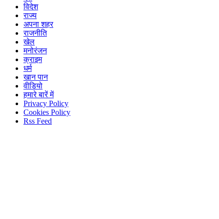
विदेश
राज्य
अपना शहर
राजनीति
खेल
मनोरंजन
क्राइम
धर्म
खान पान
वीडियो
हमारे बारें में
Privacy Policy
Cookies Policy
Rss Feed