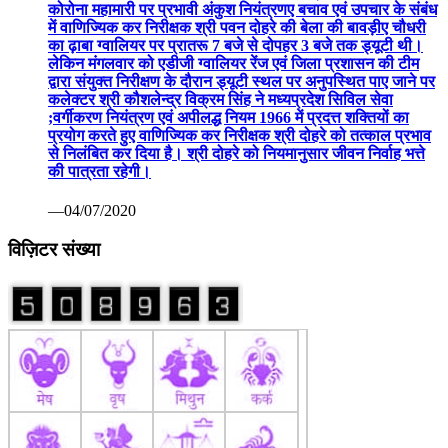
कोरोना महामारी पर प्रभावी अंकुश नियंत्रणए बचाव एवं उपचार के संबंध
में वाणिज्यिक कर निरीक्षक श्री पवन दोहरे की बेला की बावड़ीए चौधरी
का ढ़ाबा ग्वालियर पर प्रातरू 7 बजे से दोपहर 3 बजे तक ड्यूटी थी।
लेकिन मंगलवार को एडीजी ग्वालियर रेंज एवं जिला प्रशासन की टीम
द्वारा संयुक्त निरीक्षण के दौरान ड्यूटी स्थल पर अनुपस्थित पाए जाने पर
कलेक्टर श्री कौशलेन्द्र विक्रम सिंह ने मध्यप्रदेश सिविल सेवा
;वर्गीकरण नियंत्रण एवं अपीलद्ध नियम 1966 में प्रदत्त शक्तियों का
प्रयोग करते हुए वाणिज्यिक कर निरीक्षक श्री दोहरे को तत्काल प्रभाव
से निलंबित कर दिया है। श्री दोहरे को नियमानुसार जीवन निर्वाह भत्ते
की पात्रता रहेगी।
—04/07/2020
विज़िटर संख्या