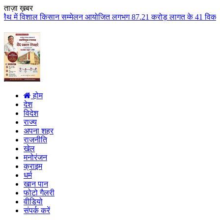
ताज़ा ख़बर
सान सम्मेलन आयोजित लगभग 87.21 करोड़ लागत के 41 विकास कार्यों का किया लोकार्प
होम
देश
विदेश
राज्य
अपना शहर
राजनीति
खेल
मनोरंजन
क्राइम
धर्म
खान पान
फोटो गैलरी
वीडियो
संपर्क करें