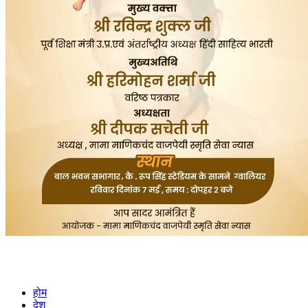
होम
देश