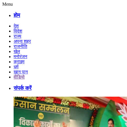
Menu
होम
देश
विदेश
राज्य
अपना शहर
राजनीति
खेल
मनोरंजन
क्राइम
धर्म
खान पान
वीडियो
संपर्क करें