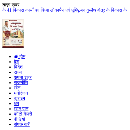
ताज़ा ख़बर
 किया लोकार्पण एवं भूमिपूजन कुलैथ क्षेत्र के विकास के लिये की बड़ी-बड़ी सौगातो
होम
देश
विदेश
राज्य
अपना शहर
राजनीति
खेल
मनोरंजन
क्राइम
धर्म
खान पान
फोटो गैलरी
वीडियो
संपर्क करें