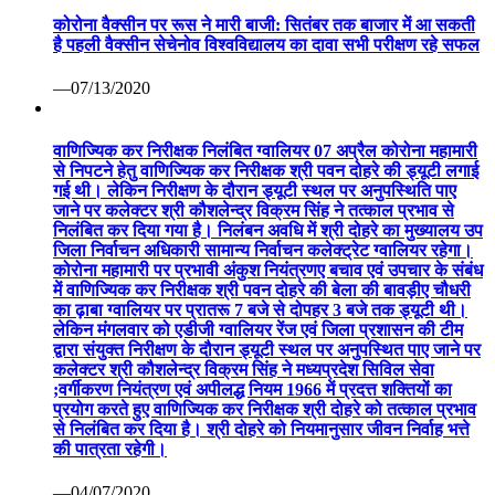
कोरोना वैक्सीन पर रूस ने मारी बाजी: सितंबर तक बाजार में आ सकती
है पहली वैक्सीन सेचेनोव विश्वविद्यालय का दावा सभी परीक्षण रहे सफल
—07/13/2020
वाणिज्यिक कर निरीक्षक निलंबित ग्वालियर 07 अप्रैल कोरोना महामारी
से निपटने हेतु वाणिज्यिक कर निरीक्षक श्री पवन दोहरे की ड्यूटी लगाई
गई थी। लेकिन निरीक्षण के दौरान ड्यूटी स्थल पर अनुपस्थिति पाए
जाने पर कलेक्टर श्री कौशलेन्द्र विक्रम सिंह ने तत्काल प्रभाव से
निलंबित कर दिया गया है। निलंबन अवधि में श्री दोहरे का मुख्यालय उप
जिला निर्वाचन अधिकारी सामान्य निर्वाचन कलेक्ट्रेट ग्वालियर रहेगा।
कोरोना महामारी पर प्रभावी अंकुश नियंत्रणए बचाव एवं उपचार के संबंध
में वाणिज्यिक कर निरीक्षक श्री पवन दोहरे की बेला की बावड़ीए चौधरी
का ढ़ाबा ग्वालियर पर प्रातरू 7 बजे से दोपहर 3 बजे तक ड्यूटी थी।
लेकिन मंगलवार को एडीजी ग्वालियर रेंज एवं जिला प्रशासन की टीम
द्वारा संयुक्त निरीक्षण के दौरान ड्यूटी स्थल पर अनुपस्थित पाए जाने पर
कलेक्टर श्री कौशलेन्द्र विक्रम सिंह ने मध्यप्रदेश सिविल सेवा
;वर्गीकरण नियंत्रण एवं अपीलद्ध नियम 1966 में प्रदत्त शक्तियों का
प्रयोग करते हुए वाणिज्यिक कर निरीक्षक श्री दोहरे को तत्काल प्रभाव
से निलंबित कर दिया है। श्री दोहरे को नियमानुसार जीवन निर्वाह भत्ते
की पात्रता रहेगी।
—04/07/2020