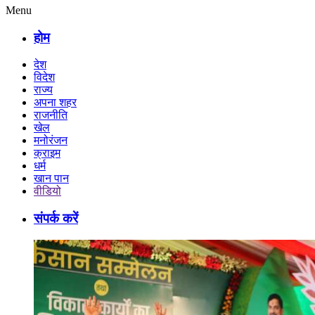
Menu
होम
देश
विदेश
राज्य
अपना शहर
राजनीति
खेल
मनोरंजन
क्राइम
धर्म
खान पान
वीडियो
संपर्क करें