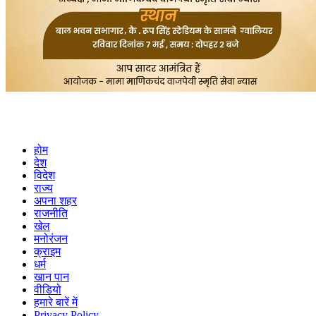
होम
देश
विदेश
राज्य
अपना शहर
राजनीति
खेल
मनोरंजन
क्राइम
धर्म
खान पान
वीडियो
हमारे बारें में
Privacy Policy