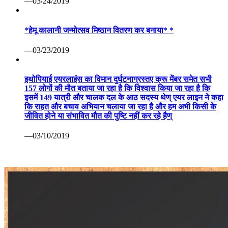
—03/24/2019
*हेमू कालानी जन्मोत्सव मिष्ठान वितरण कर बनाया* *
—03/23/2019
इथोपियाई एयरलाइंस का विमान दुर्घटनाग्रस्तए क्रू मेंबर समेत सभी
157 लोगों की मौत बताया जा रहा है कि विश्वास किया जा रहा है कि
इसमें 149 यात्री और चालक दल के आठ सदस्य थेण् एयर लाइन ने कहा
कि राहत और बचाव अभियान चलाया जा रहा है और हम अभी किसी के
जीवित होने या संभावित मौत की पुष्टि नहीं कर रहे हैण्
—03/10/2019