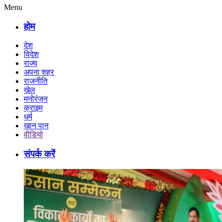
Menu
होम
देश
विदेश
राज्य
अपना शहर
राजनीति
खेल
मनोरंजन
क्राइम
धर्म
खान पान
वीडियो
संपर्क करें