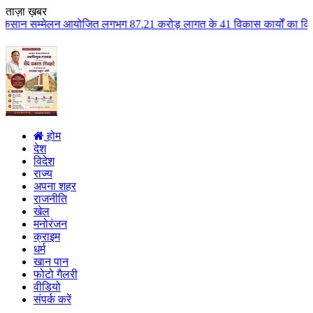
ताज़ा ख़बर
न आयोजित लगभग 87.21 करोड़ लागत के 41 विकास कार्यों का किया लोकार्पण एवं भूमि
होम
देश
विदेश
राज्य
अपना शहर
राजनीति
खेल
मनोरंजन
क्राइम
धर्म
खान पान
फोटो गैलरी
वीडियो
संपर्क करें