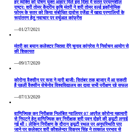
हर व्यक्ति को पोषण युक्त आहार मिले इस दिशा में सतत प्रयत्नशील
राष्ट्र: श्री तोमर केंद्रीय कृषि मंत्री ने श्री तोमर वर्ल्ड इकॉनोमिक
फोरम के सत्र को किया संबोधित दावोस एजेंडा में खाद्य प्रणालियों के
रूपांतरण हेतु नवाचार पर वर्चुअल कांफ्रेंस
—01/27/2021
मंत्री का बयान कलेक्टर जितवा देंगे चुनाव कांग्रेस ने निर्वाचन आयोग से
की शिकायत
—09/17/2020
कोरोना वैक्सीन पर रूस ने मारी बाजी: सितंबर तक बाजार में आ सकती
है पहली वैक्सीन सेचेनोव विश्वविद्यालय का दावा सभी परीक्षण रहे सफल
—07/13/2020
वाणिज्यिक कर निरीक्षक निलंबित ग्वालियर 07 अप्रैल कोरोना महामारी
से निपटने हेतु वाणिज्यिक कर निरीक्षक श्री पवन दोहरे की ड्यूटी लगाई
गई थी। लेकिन निरीक्षण के दौरान ड्यूटी स्थल पर अनुपस्थिति पाए
जाने पर कलेक्टर श्री कौशलेन्द्र विक्रम सिंह ने तत्काल प्रभाव से