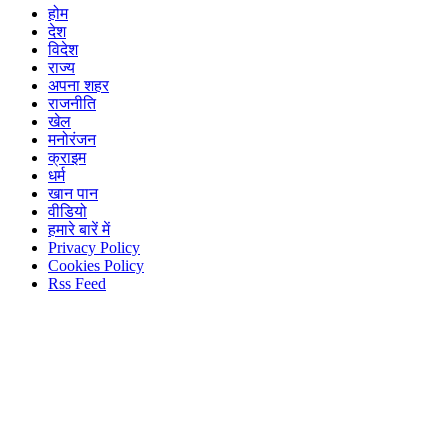
होम
देश
विदेश
राज्य
अपना शहर
राजनीति
खेल
मनोरंजन
क्राइम
धर्म
खान पान
वीडियो
हमारे बारें में
Privacy Policy
Cookies Policy
Rss Feed