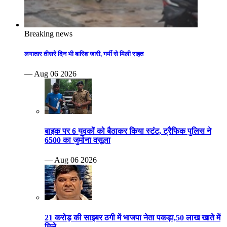
Breaking news
लगातार तीसरे दिन भी बारिश जारी, गर्मी से मिली राहत
— Aug 06 2026
बाइक पर 6 युवकों को बैठाकर किया स्टंट, ट्रैफिक पुलिस ने
6500 का जुर्माना वसूला
— Aug 06 2026
21 करोड़ की साइबर ठगी में भाजपा नेता पकड़ा,50 लाख खाते में
मिले