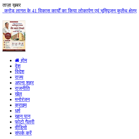
ताज़ा ख़बर
ास कार्यों का किया लोकार्पण एवं भूमिपूजन कुलैथ क्षेत्र के विकास के लिये की ब
होम
देश
विदेश
राज्य
अपना शहर
राजनीति
खेल
मनोरंजन
क्राइम
धर्म
खान पान
फोटो गैलरी
वीडियो
संपर्क करें