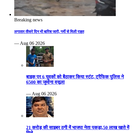
Breaking news
लगातार तीसरे दिन भी बारिश जारी, गर्मी से मिली राहत
— Aug 06 2026
बाइक पर 6 युवकों को बैठाकर किया स्टंट, ट्रैफिक पुलिस ने
6500 का जुर्माना वसूला
— Aug 06 2026
21 करोड़ की साइबर ठगी में भाजपा नेता पकड़ा,50 लाख खाते में
मिले