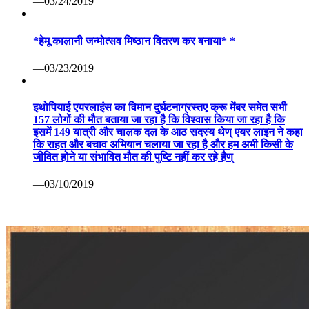
—03/24/2019
*हेमू कालानी जन्मोत्सव मिष्ठान वितरण कर बनाया* *
—03/23/2019
इथोपियाई एयरलाइंस का विमान दुर्घटनाग्रस्तए क्रू मेंबर समेत सभी
157 लोगों की मौत बताया जा रहा है कि विश्वास किया जा रहा है कि
इसमें 149 यात्री और चालक दल के आठ सदस्य थेण् एयर लाइन ने कहा
कि राहत और बचाव अभियान चलाया जा रहा है और हम अभी किसी के
जीवित होने या संभावित मौत की पुष्टि नहीं कर रहे हैण्
—03/10/2019