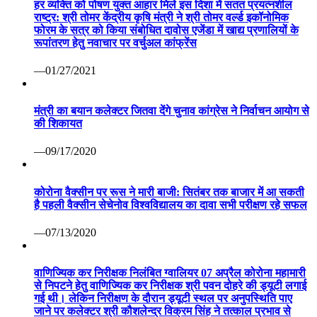
हर व्यक्ति को पोषण युक्त आहार मिले इस दिशा में सतत प्रयत्नशील
राष्ट्र: श्री तोमर केंद्रीय कृषि मंत्री ने श्री तोमर वर्ल्ड इकॉनोमिक
फोरम के सत्र को किया संबोधित दावोस एजेंडा में खाद्य प्रणालियों के
रूपांतरण हेतु नवाचार पर वर्चुअल कांफ्रेंस
—01/27/2021
मंत्री का बयान कलेक्टर जितवा देंगे चुनाव कांग्रेस ने निर्वाचन आयोग से
की शिकायत
—09/17/2020
कोरोना वैक्सीन पर रूस ने मारी बाजी: सितंबर तक बाजार में आ सकती
है पहली वैक्सीन सेचेनोव विश्वविद्यालय का दावा सभी परीक्षण रहे सफल
—07/13/2020
वाणिज्यिक कर निरीक्षक निलंबित ग्वालियर 07 अप्रैल कोरोना महामारी
से निपटने हेतु वाणिज्यिक कर निरीक्षक श्री पवन दोहरे की ड्यूटी लगाई
गई थी। लेकिन निरीक्षण के दौरान ड्यूटी स्थल पर अनुपस्थिति पाए
जाने पर कलेक्टर श्री कौशलेन्द्र विक्रम सिंह ने तत्काल प्रभाव से