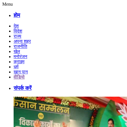
Menu
होम
देश
विदेश
राज्य
अपना शहर
राजनीति
खेल
मनोरंजन
क्राइम
धर्म
खान पान
वीडियो
संपर्क करें