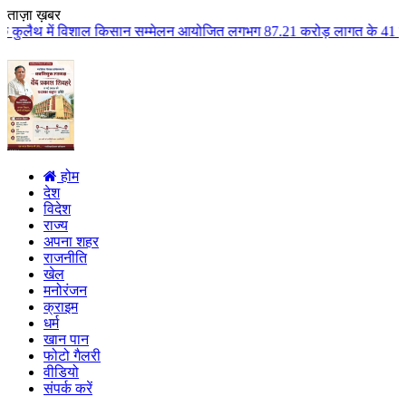
ताज़ा ख़बर
ल किसान सम्मेलन आयोजित लगभग 87.21 करोड़ लागत के 41 विकास कार्यों का किया लोक
होम
देश
विदेश
राज्य
अपना शहर
राजनीति
खेल
मनोरंजन
क्राइम
धर्म
खान पान
फोटो गैलरी
वीडियो
संपर्क करें