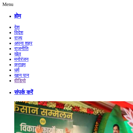
Menu
होम
देश
विदेश
राज्य
अपना शहर
राजनीति
खेल
मनोरंजन
क्राइम
धर्म
खान पान
वीडियो
संपर्क करें