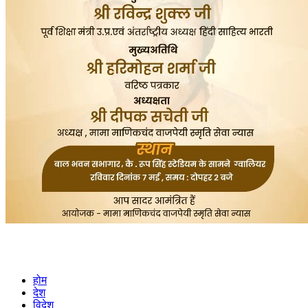
होम
देश
विदेश