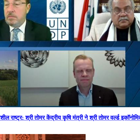
ल राष्ट्र: श्री तोमर केंद्रीय कृषि मंत्री ने श्री तोमर वर्ल्ड इकॉनो