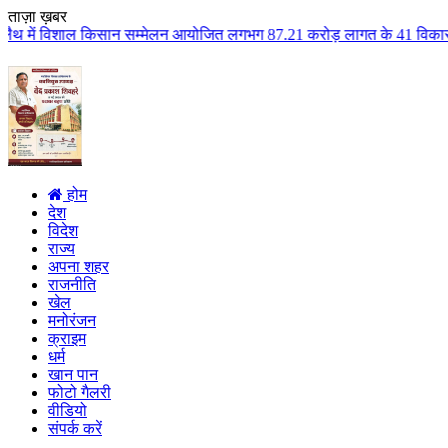
ताज़ा ख़बर
ल किसान सम्मेलन आयोजित लगभग 87.21 करोड़ लागत के 41 विकास कार्यों का किया लोक
होम
देश
विदेश
राज्य
अपना शहर
राजनीति
खेल
मनोरंजन
क्राइम
धर्म
खान पान
फोटो गैलरी
वीडियो
संपर्क करें