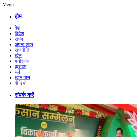
Menu
होम
देश
विदेश
राज्य
अपना शहर
राजनीति
खेल
मनोरंजन
क्राइम
धर्म
खान पान
वीडियो
संपर्क करें