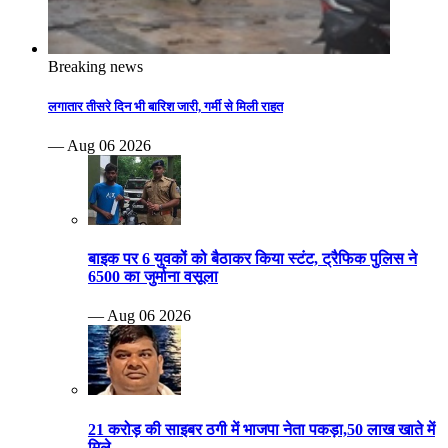
Breaking news
लगातार तीसरे दिन भी बारिश जारी, गर्मी से मिली राहत
— Aug 06 2026
बाइक पर 6 युवकों को बैठाकर किया स्टंट, ट्रैफिक पुलिस ने
6500 का जुर्माना वसूला
— Aug 06 2026
21 करोड़ की साइबर ठगी में भाजपा नेता पकड़ा,50 लाख खाते में
मिले