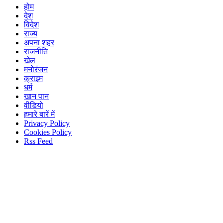
होम
देश
विदेश
राज्य
अपना शहर
राजनीति
खेल
मनोरंजन
क्राइम
धर्म
खान पान
वीडियो
हमारे बारें में
Privacy Policy
Cookies Policy
Rss Feed