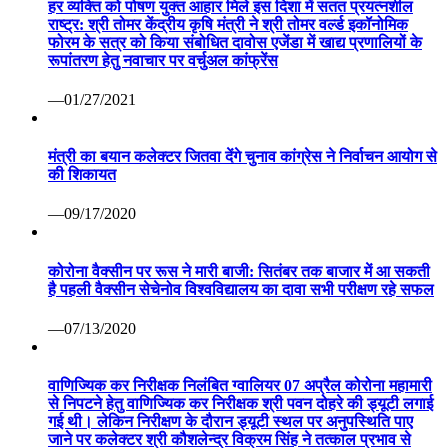
हर व्यक्ति को पोषण युक्त आहार मिले इस दिशा में सतत प्रयत्नशील
राष्ट्र: श्री तोमर केंद्रीय कृषि मंत्री ने श्री तोमर वर्ल्ड इकॉनोमिक
फोरम के सत्र को किया संबोधित दावोस एजेंडा में खाद्य प्रणालियों के
रूपांतरण हेतु नवाचार पर वर्चुअल कांफ्रेंस
—01/27/2021
मंत्री का बयान कलेक्टर जितवा देंगे चुनाव कांग्रेस ने निर्वाचन आयोग से
की शिकायत
—09/17/2020
कोरोना वैक्सीन पर रूस ने मारी बाजी: सितंबर तक बाजार में आ सकती
है पहली वैक्सीन सेचेनोव विश्वविद्यालय का दावा सभी परीक्षण रहे सफल
—07/13/2020
वाणिज्यिक कर निरीक्षक निलंबित ग्वालियर 07 अप्रैल कोरोना महामारी
से निपटने हेतु वाणिज्यिक कर निरीक्षक श्री पवन दोहरे की ड्यूटी लगाई
गई थी। लेकिन निरीक्षण के दौरान ड्यूटी स्थल पर अनुपस्थिति पाए
जाने पर कलेक्टर श्री कौशलेन्द्र विक्रम सिंह ने तत्काल प्रभाव से