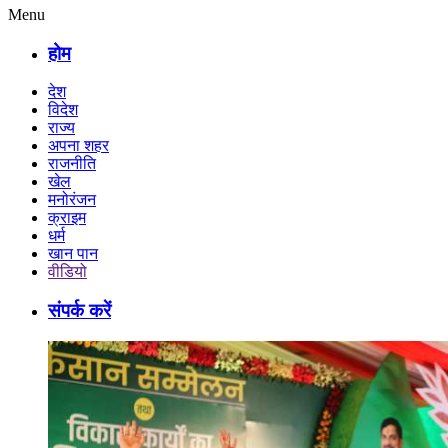
Menu
होम
देश
विदेश
राज्य
अपना शहर
राजनीति
खेल
मनोरंजन
क्राइम
धर्म
खान पान
वीडियो
संपर्क करें