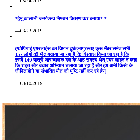
—03/24/2019
*हेमू कालानी जन्मोत्सव मिष्ठान वितरण कर बनाया* *
—03/23/2019
इथोपियाई एयरलाइंस का विमान दुर्घटनाग्रस्तए क्रू मेंबर समेत सभी
157 लोगों की मौत बताया जा रहा है कि विश्वास किया जा रहा है कि
इसमें 149 यात्री और चालक दल के आठ सदस्य थेण् एयर लाइन ने कहा
कि राहत और बचाव अभियान चलाया जा रहा है और हम अभी किसी के
जीवित होने या संभावित मौत की पुष्टि नहीं कर रहे हैण्
—03/10/2019