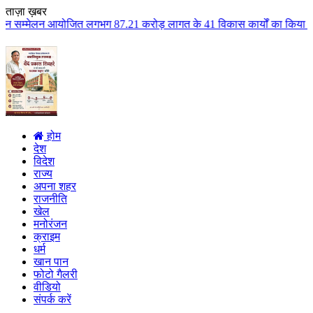
ताज़ा ख़बर
 लगभग 87.21 करोड़ लागत के 41 विकास कार्यों का किया लोकार्पण एवं भूमिपूजन कुल
होम
देश
विदेश
राज्य
अपना शहर
राजनीति
खेल
मनोरंजन
क्राइम
धर्म
खान पान
फोटो गैलरी
वीडियो
संपर्क करें