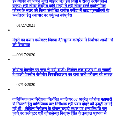
हर व्यक्ति को पोषण युक्त आहार मिले इस दिशा में सतत प्रयत्नशील
राष्ट्र: श्री तोमर केंद्रीय कृषि मंत्री ने श्री तोमर वर्ल्ड इकॉनोमिक
फोरम के सत्र को किया संबोधित दावोस एजेंडा में खाद्य प्रणालियों के
रूपांतरण हेतु नवाचार पर वर्चुअल कांफ्रेंस
—01/27/2021
मंत्री का बयान कलेक्टर जितवा देंगे चुनाव कांग्रेस ने निर्वाचन आयोग से
की शिकायत
—09/17/2020
कोरोना वैक्सीन पर रूस ने मारी बाजी: सितंबर तक बाजार में आ सकती
है पहली वैक्सीन सेचेनोव विश्वविद्यालय का दावा सभी परीक्षण रहे सफल
—07/13/2020
वाणिज्यिक कर निरीक्षक निलंबित ग्वालियर 07 अप्रैल कोरोना महामारी
से निपटने हेतु वाणिज्यिक कर निरीक्षक श्री पवन दोहरे की ड्यूटी लगाई
गई थी। लेकिन निरीक्षण के दौरान ड्यूटी स्थल पर अनुपस्थिति पाए
जाने पर कलेक्टर श्री कौशलेन्द्र विक्रम सिंह ने तत्काल प्रभाव से