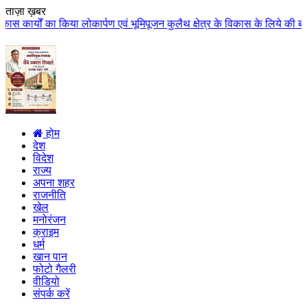
ताज़ा ख़बर
्पण एवं भूमिपूजन कुलैथ क्षेत्र के विकास के लिये की बड़ी-बड़ी सौगातों की घोषणा
होम
देश
विदेश
राज्य
अपना शहर
राजनीति
खेल
मनोरंजन
क्राइम
धर्म
खान पान
फोटो गैलरी
वीडियो
संपर्क करें