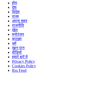
होम
देश
विदेश
राज्य
अपना शहर
राजनीति
खेल
मनोरंजन
क्राइम
धर्म
खान पान
वीडियो
हमारे बारें में
Privacy Policy
Cookies Policy
Rss Feed