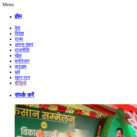
Menu
होम
देश
विदेश
राज्य
अपना शहर
राजनीति
खेल
मनोरंजन
क्राइम
धर्म
खान पान
वीडियो
संपर्क करें