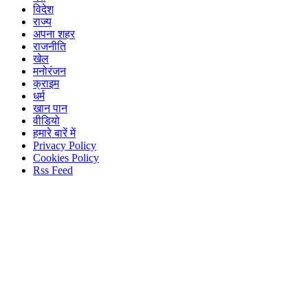
विदेश
राज्य
अपना शहर
राजनीति
खेल
मनोरंजन
क्राइम
धर्म
खान पान
वीडियो
हमारे बारें में
Privacy Policy
Cookies Policy
Rss Feed