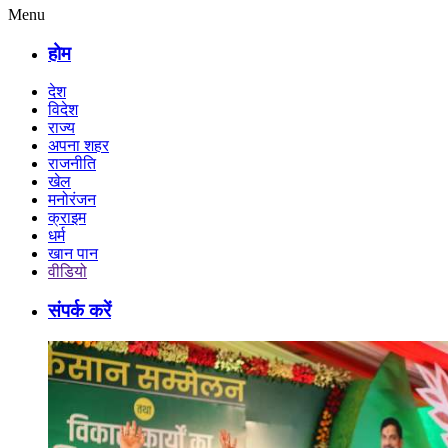
Menu
होम
देश
विदेश
राज्य
अपना शहर
राजनीति
खेल
मनोरंजन
क्राइम
धर्म
खान पान
वीडियो
संपर्क करें