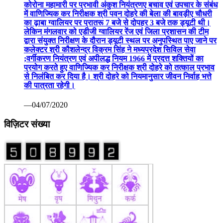
कोरोना महामारी पर प्रभावी अंकुश नियंत्रणए बचाव एवं उपचार के संबंध
में वाणिज्यिक कर निरीक्षक श्री पवन दोहरे की बेला की बावड़ीए चौधरी
का ढ़ाबा ग्वालियर पर प्रातरू 7 बजे से दोपहर 3 बजे तक ड्यूटी थी।
लेकिन मंगलवार को एडीजी ग्वालियर रेंज एवं जिला प्रशासन की टीम
द्वारा संयुक्त निरीक्षण के दौरान ड्यूटी स्थल पर अनुपस्थित पाए जाने पर
कलेक्टर श्री कौशलेन्द्र विक्रम सिंह ने मध्यप्रदेश सिविल सेवा
;वर्गीकरण नियंत्रण एवं अपीलद्ध नियम 1966 में प्रदत्त शक्तियों का
प्रयोग करते हुए वाणिज्यिक कर निरीक्षक श्री दोहरे को तत्काल प्रभाव
से निलंबित कर दिया है। श्री दोहरे को नियमानुसार जीवन निर्वाह भत्ते
की पात्रता रहेगी।
—04/07/2020
विज़िटर संख्या