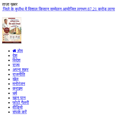
ताज़ा ख़बर
ें विशाल किसान सम्मेलन आयोजित लगभग 87.21 करोड़ लागत के 41 विकास कार्यों का क
होम
देश
विदेश
राज्य
अपना शहर
राजनीति
खेल
मनोरंजन
क्राइम
धर्म
खान पान
फोटो गैलरी
वीडियो
संपर्क करें