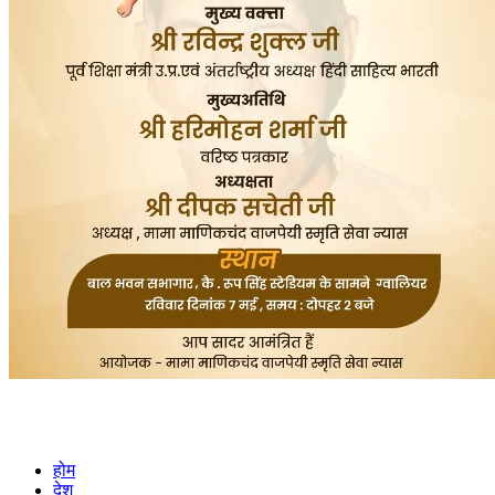
होम
देश