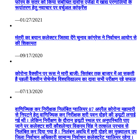
फोरम के सत्र को किया संबोधित दावोस एजेंडा में खाद्य प्रणालियों के
रूपांतरण हेतु नवाचार पर वर्चुअल कांफ्रेंस
—01/27/2021
मंत्री का बयान कलेक्टर जितवा देंगे चुनाव कांग्रेस ने निर्वाचन आयोग से
की शिकायत
—09/17/2020
कोरोना वैक्सीन पर रूस ने मारी बाजी: सितंबर तक बाजार में आ सकती
है पहली वैक्सीन सेचेनोव विश्वविद्यालय का दावा सभी परीक्षण रहे सफल
—07/13/2020
वाणिज्यिक कर निरीक्षक निलंबित ग्वालियर 07 अप्रैल कोरोना महामारी
से निपटने हेतु वाणिज्यिक कर निरीक्षक श्री पवन दोहरे की ड्यूटी लगाई
गई थी। लेकिन निरीक्षण के दौरान ड्यूटी स्थल पर अनुपस्थिति पाए
जाने पर कलेक्टर श्री कौशलेन्द्र विक्रम सिंह ने तत्काल प्रभाव से
निलंबित कर दिया गया है। निलंबन अवधि में श्री दोहरे का मुख्यालय उप
जिला निर्वाचन अधिकारी सामान्य निर्वाचन कलेक्ट्रेट ग्वालियर रहेगा।