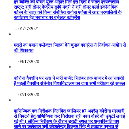
हर व्यक्ति को पोषण युक्त आहार मिले इस दिशा में सतत प्रयत्नशील
राष्ट्र: श्री तोमर केंद्रीय कृषि मंत्री ने श्री तोमर वर्ल्ड इकॉनोमिक
फोरम के सत्र को किया संबोधित दावोस एजेंडा में खाद्य प्रणालियों के
रूपांतरण हेतु नवाचार पर वर्चुअल कांफ्रेंस
—01/27/2021
मंत्री का बयान कलेक्टर जितवा देंगे चुनाव कांग्रेस ने निर्वाचन आयोग से
की शिकायत
—09/17/2020
कोरोना वैक्सीन पर रूस ने मारी बाजी: सितंबर तक बाजार में आ सकती
है पहली वैक्सीन सेचेनोव विश्वविद्यालय का दावा सभी परीक्षण रहे सफल
—07/13/2020
वाणिज्यिक कर निरीक्षक निलंबित ग्वालियर 07 अप्रैल कोरोना महामारी
से निपटने हेतु वाणिज्यिक कर निरीक्षक श्री पवन दोहरे की ड्यूटी लगाई
गई थी। लेकिन निरीक्षण के दौरान ड्यूटी स्थल पर अनुपस्थिति पाए
जाने पर कलेक्टर श्री कौशलेन्द्र विक्रम सिंह ने तत्काल प्रभाव से