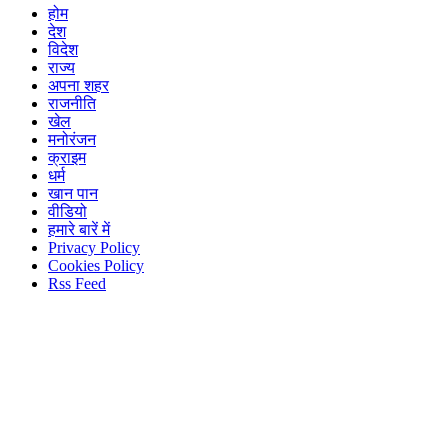
होम
देश
विदेश
राज्य
अपना शहर
राजनीति
खेल
मनोरंजन
क्राइम
धर्म
खान पान
वीडियो
हमारे बारें में
Privacy Policy
Cookies Policy
Rss Feed