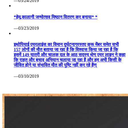
—03/24/2019
*हेमू कालानी जन्मोत्सव मिष्ठान वितरण कर बनाया* *
—03/23/2019
इथोपियाई एयरलाइंस का विमान दुर्घटनाग्रस्तए क्रू मेंबर समेत सभी
157 लोगों की मौत बताया जा रहा है कि विश्वास किया जा रहा है कि
इसमें 149 यात्री और चालक दल के आठ सदस्य थेण् एयर लाइन ने कहा
कि राहत और बचाव अभियान चलाया जा रहा है और हम अभी किसी के
जीवित होने या संभावित मौत की पुष्टि नहीं कर रहे हैण्
—03/10/2019