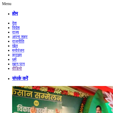
Menu
होम
देश
विदेश
राज्य
अपना शहर
राजनीति
खेल
मनोरंजन
क्राइम
धर्म
खान पान
वीडियो
संपर्क करें