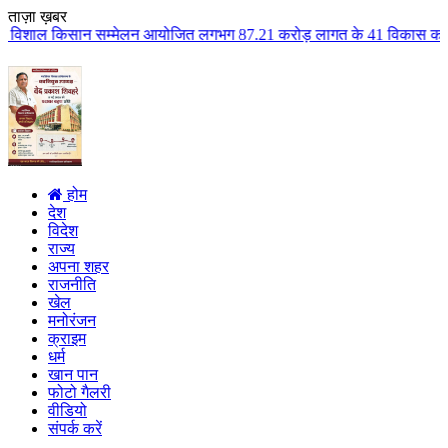
ताज़ा ख़बर
्मेलन आयोजित लगभग 87.21 करोड़ लागत के 41 विकास कार्यों का किया लोकार्पण एवं
होम
देश
विदेश
राज्य
अपना शहर
राजनीति
खेल
मनोरंजन
क्राइम
धर्म
खान पान
फोटो गैलरी
वीडियो
संपर्क करें