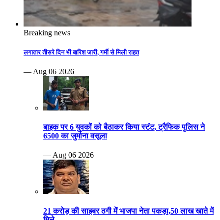
Breaking news
लगातार तीसरे दिन भी बारिश जारी, गर्मी से मिली राहत
— Aug 06 2026
बाइक पर 6 युवकों को बैठाकर किया स्टंट, ट्रैफिक पुलिस ने
6500 का जुर्माना वसूला
— Aug 06 2026
21 करोड़ की साइबर ठगी में भाजपा नेता पकड़ा,50 लाख खाते में
मिले