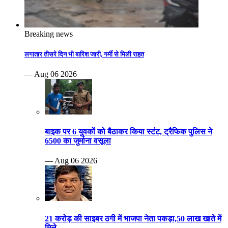
Breaking news
लगातार तीसरे दिन भी बारिश जारी, गर्मी से मिली राहत
— Aug 06 2026
बाइक पर 6 युवकों को बैठाकर किया स्टंट, ट्रैफिक पुलिस ने
6500 का जुर्माना वसूला
— Aug 06 2026
21 करोड़ की साइबर ठगी में भाजपा नेता पकड़ा,50 लाख खाते में
मिले