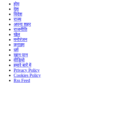
होम
देश
विदेश
राज्य
अपना शहर
राजनीति
खेल
मनोरंजन
क्राइम
धर्म
खान पान
वीडियो
हमारे बारें में
Privacy Policy
Cookies Policy
Rss Feed