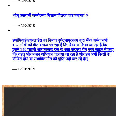
—03/24/2019
*हेमू कालानी जन्मोत्सव मिष्ठान वितरण कर बनाया* *
—03/23/2019
इथोपियाई एयरलाइंस का विमान दुर्घटनाग्रस्तए क्रू मेंबर समेत सभी
157 लोगों की मौत बताया जा रहा है कि विश्वास किया जा रहा है कि
इसमें 149 यात्री और चालक दल के आठ सदस्य थेण् एयर लाइन ने कहा
कि राहत और बचाव अभियान चलाया जा रहा है और हम अभी किसी के
जीवित होने या संभावित मौत की पुष्टि नहीं कर रहे हैण्
—03/10/2019