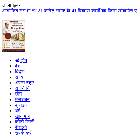
ताज़ा ख़बर
87.21 करोड़ लागत के 41 विकास कार्यों का किया लोकार्पण एवं भूमिपूजन कुलैथ क्ष
होम
देश
विदेश
राज्य
अपना शहर
राजनीति
खेल
मनोरंजन
क्राइम
धर्म
खान पान
फोटो गैलरी
वीडियो
संपर्क करें