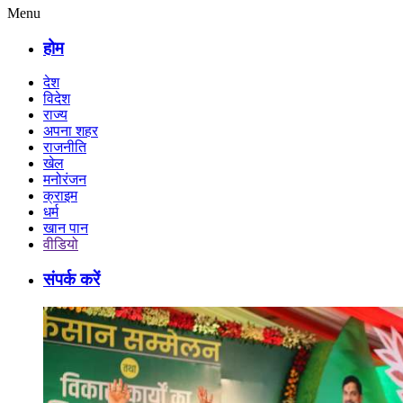
Menu
होम
देश
विदेश
राज्य
अपना शहर
राजनीति
खेल
मनोरंजन
क्राइम
धर्म
खान पान
वीडियो
संपर्क करें