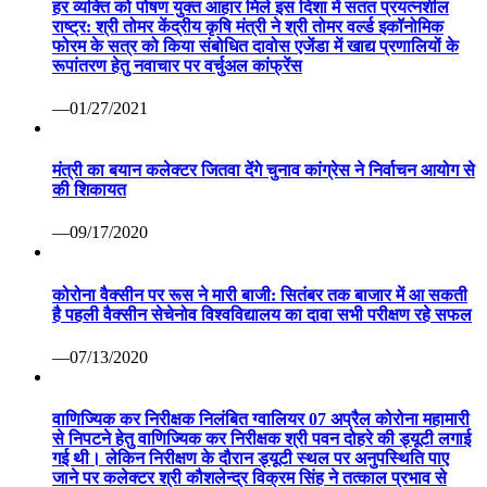
हर व्यक्ति को पोषण युक्त आहार मिले इस दिशा में सतत प्रयत्नशील
राष्ट्र: श्री तोमर केंद्रीय कृषि मंत्री ने श्री तोमर वर्ल्ड इकॉनोमिक
फोरम के सत्र को किया संबोधित दावोस एजेंडा में खाद्य प्रणालियों के
रूपांतरण हेतु नवाचार पर वर्चुअल कांफ्रेंस
—01/27/2021
मंत्री का बयान कलेक्टर जितवा देंगे चुनाव कांग्रेस ने निर्वाचन आयोग से
की शिकायत
—09/17/2020
कोरोना वैक्सीन पर रूस ने मारी बाजी: सितंबर तक बाजार में आ सकती
है पहली वैक्सीन सेचेनोव विश्वविद्यालय का दावा सभी परीक्षण रहे सफल
—07/13/2020
वाणिज्यिक कर निरीक्षक निलंबित ग्वालियर 07 अप्रैल कोरोना महामारी
से निपटने हेतु वाणिज्यिक कर निरीक्षक श्री पवन दोहरे की ड्यूटी लगाई
गई थी। लेकिन निरीक्षण के दौरान ड्यूटी स्थल पर अनुपस्थिति पाए
जाने पर कलेक्टर श्री कौशलेन्द्र विक्रम सिंह ने तत्काल प्रभाव से