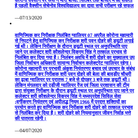
कोरोना वैक्सीन पर रूस ने मारी बाजी: सितंबर तक बाजार में आ सकती
है पहली वैक्सीन सेचेनोव विश्वविद्यालय का दावा सभी परीक्षण रहे सफल
—07/13/2020
वाणिज्यिक कर निरीक्षक निलंबित ग्वालियर 07 अप्रैल कोरोना महामारी
से निपटने हेतु वाणिज्यिक कर निरीक्षक श्री पवन दोहरे की ड्यूटी लगाई
गई थी। लेकिन निरीक्षण के दौरान ड्यूटी स्थल पर अनुपस्थिति पाए
जाने पर कलेक्टर श्री कौशलेन्द्र विक्रम सिंह ने तत्काल प्रभाव से
निलंबित कर दिया गया है। निलंबन अवधि में श्री दोहरे का मुख्यालय उप
जिला निर्वाचन अधिकारी सामान्य निर्वाचन कलेक्ट्रेट ग्वालियर रहेगा।
कोरोना महामारी पर प्रभावी अंकुश नियंत्रणए बचाव एवं उपचार के संबंध
में वाणिज्यिक कर निरीक्षक श्री पवन दोहरे की बेला की बावड़ीए चौधरी
का ढ़ाबा ग्वालियर पर प्रातरू 7 बजे से दोपहर 3 बजे तक ड्यूटी थी।
लेकिन मंगलवार को एडीजी ग्वालियर रेंज एवं जिला प्रशासन की टीम
द्वारा संयुक्त निरीक्षण के दौरान ड्यूटी स्थल पर अनुपस्थित पाए जाने पर
कलेक्टर श्री कौशलेन्द्र विक्रम सिंह ने मध्यप्रदेश सिविल सेवा
;वर्गीकरण नियंत्रण एवं अपीलद्ध नियम 1966 में प्रदत्त शक्तियों का
प्रयोग करते हुए वाणिज्यिक कर निरीक्षक श्री दोहरे को तत्काल प्रभाव
से निलंबित कर दिया है। श्री दोहरे को नियमानुसार जीवन निर्वाह भत्ते
की पात्रता रहेगी।
—04/07/2020