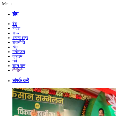
Menu
होम
देश
विदेश
राज्य
अपना शहर
राजनीति
खेल
मनोरंजन
क्राइम
धर्म
खान पान
वीडियो
संपर्क करें