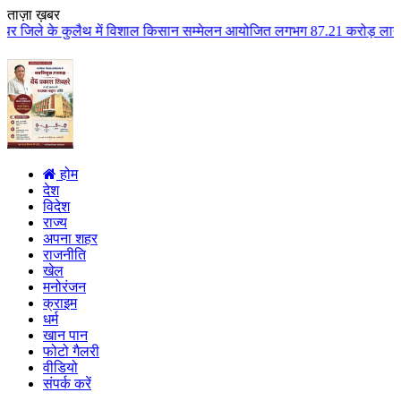
ताज़ा ख़बर
में विशाल किसान सम्मेलन आयोजित लगभग 87.21 करोड़ लागत के 41 विकास कार्यों का 
होम
देश
विदेश
राज्य
अपना शहर
राजनीति
खेल
मनोरंजन
क्राइम
धर्म
खान पान
फोटो गैलरी
वीडियो
संपर्क करें