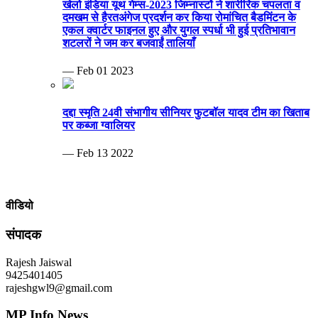
खेलो इंडिया यूथ गेम्स-2023 जिम्नास्टों ने शारीरिक चपलता व
दमखम से हैरतअंगेज प्रदर्शन कर किया रोमांचित बैडमिंटन के
एकल क्वार्टर फाइनल हुए और युगल स्पर्धा भी हुई प्रतिभावान
शटलरों ने जम कर बजवाईं तालियाँ
— Feb 01 2023
दद्दा स्मृति 24वी संभागीय सीनियर फुटबॉल यादव टीम का खिताब
पर कब्जा ग्वालियर
— Feb 13 2022
वीडियो
संपादक
Rajesh Jaiswal
9425401405
rajeshgwl9@gmail.com
MP Info News