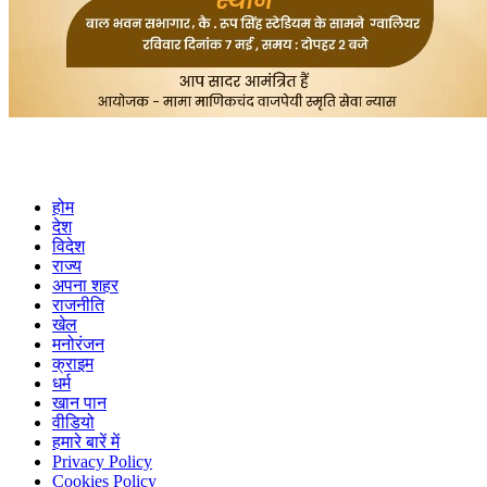
होम
देश
विदेश
राज्य
अपना शहर
राजनीति
खेल
मनोरंजन
क्राइम
धर्म
खान पान
वीडियो
हमारे बारें में
Privacy Policy
Cookies Policy