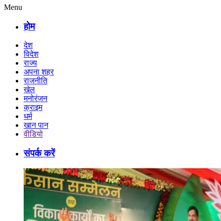
Menu
होम
देश
विदेश
राज्य
अपना शहर
राजनीति
खेल
मनोरंजन
क्राइम
धर्म
खान पान
वीडियो
संपर्क करें