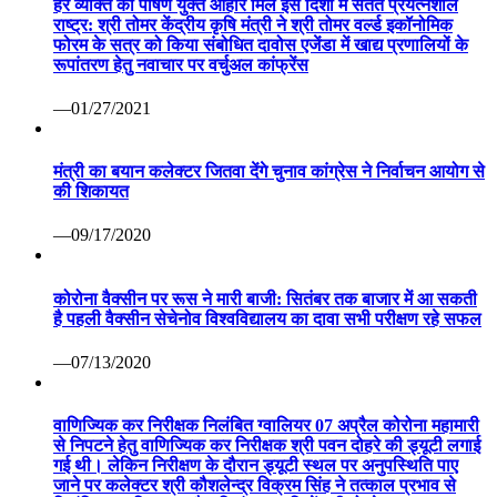
हर व्यक्ति को पोषण युक्त आहार मिले इस दिशा में सतत प्रयत्नशील
राष्ट्र: श्री तोमर केंद्रीय कृषि मंत्री ने श्री तोमर वर्ल्ड इकॉनोमिक
फोरम के सत्र को किया संबोधित दावोस एजेंडा में खाद्य प्रणालियों के
रूपांतरण हेतु नवाचार पर वर्चुअल कांफ्रेंस
—01/27/2021
मंत्री का बयान कलेक्टर जितवा देंगे चुनाव कांग्रेस ने निर्वाचन आयोग से
की शिकायत
—09/17/2020
कोरोना वैक्सीन पर रूस ने मारी बाजी: सितंबर तक बाजार में आ सकती
है पहली वैक्सीन सेचेनोव विश्वविद्यालय का दावा सभी परीक्षण रहे सफल
—07/13/2020
वाणिज्यिक कर निरीक्षक निलंबित ग्वालियर 07 अप्रैल कोरोना महामारी
से निपटने हेतु वाणिज्यिक कर निरीक्षक श्री पवन दोहरे की ड्यूटी लगाई
गई थी। लेकिन निरीक्षण के दौरान ड्यूटी स्थल पर अनुपस्थिति पाए
जाने पर कलेक्टर श्री कौशलेन्द्र विक्रम सिंह ने तत्काल प्रभाव से