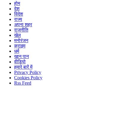
होम
देश
विदेश
राज्य
अपना शहर
राजनीति
खेल
मनोरंजन
क्राइम
धर्म
खान पान
वीडियो
हमारे बारें में
Privacy Policy
Cookies Policy
Rss Feed