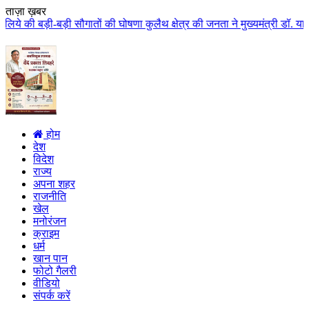
ताज़ा ख़बर
ों की घोषणा कुलैथ क्षेत्र की जनता ने मुख्यमंत्री डॉ. यादव का किया आत्मीय स्
होम
देश
विदेश
राज्य
अपना शहर
राजनीति
खेल
मनोरंजन
क्राइम
धर्म
खान पान
फोटो गैलरी
वीडियो
संपर्क करें