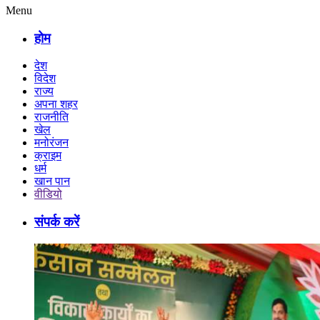
Menu
होम
देश
विदेश
राज्य
अपना शहर
राजनीति
खेल
मनोरंजन
क्राइम
धर्म
खान पान
वीडियो
संपर्क करें