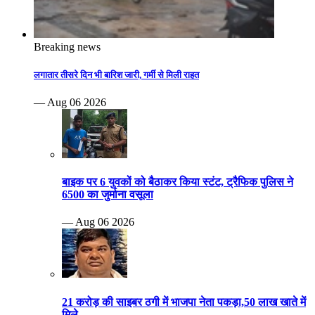
Breaking news
लगातार तीसरे दिन भी बारिश जारी, गर्मी से मिली राहत
— Aug 06 2026
बाइक पर 6 युवकों को बैठाकर किया स्टंट, ट्रैफिक पुलिस ने
6500 का जुर्माना वसूला
— Aug 06 2026
21 करोड़ की साइबर ठगी में भाजपा नेता पकड़ा,50 लाख खाते में
मिले