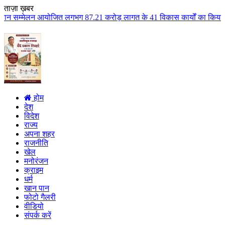
ताज़ा ख़बर
 लगभग 87.21 करोड़ लागत के 41 विकास कार्यों का किया लोकार्पण एवं भूमिपूजन कुल
होम
देश
विदेश
राज्य
अपना शहर
राजनीति
खेल
मनोरंजन
क्राइम
धर्म
खान पान
फोटो गैलरी
वीडियो
संपर्क करें