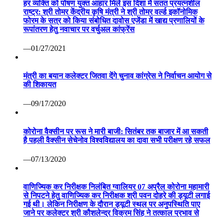
हर व्यक्ति को पोषण युक्त आहार मिले इस दिशा में सतत प्रयत्नशील
राष्ट्र: श्री तोमर केंद्रीय कृषि मंत्री ने श्री तोमर वर्ल्ड इकॉनोमिक
फोरम के सत्र को किया संबोधित दावोस एजेंडा में खाद्य प्रणालियों के
रूपांतरण हेतु नवाचार पर वर्चुअल कांफ्रेंस
—01/27/2021
मंत्री का बयान कलेक्टर जितवा देंगे चुनाव कांग्रेस ने निर्वाचन आयोग से
की शिकायत
—09/17/2020
कोरोना वैक्सीन पर रूस ने मारी बाजी: सितंबर तक बाजार में आ सकती
है पहली वैक्सीन सेचेनोव विश्वविद्यालय का दावा सभी परीक्षण रहे सफल
—07/13/2020
वाणिज्यिक कर निरीक्षक निलंबित ग्वालियर 07 अप्रैल कोरोना महामारी
से निपटने हेतु वाणिज्यिक कर निरीक्षक श्री पवन दोहरे की ड्यूटी लगाई
गई थी। लेकिन निरीक्षण के दौरान ड्यूटी स्थल पर अनुपस्थिति पाए
जाने पर कलेक्टर श्री कौशलेन्द्र विक्रम सिंह ने तत्काल प्रभाव से