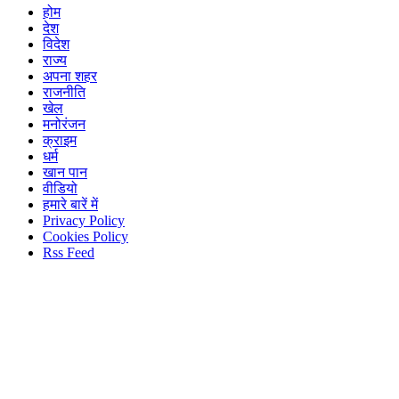
होम
देश
विदेश
राज्य
अपना शहर
राजनीति
खेल
मनोरंजन
क्राइम
धर्म
खान पान
वीडियो
हमारे बारें में
Privacy Policy
Cookies Policy
Rss Feed