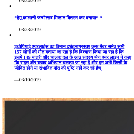
—03/24/2019
*हेमू कालानी जन्मोत्सव मिष्ठान वितरण कर बनाया* *
—03/23/2019
इथोपियाई एयरलाइंस का विमान दुर्घटनाग्रस्तए क्रू मेंबर समेत सभी
157 लोगों की मौत बताया जा रहा है कि विश्वास किया जा रहा है कि
इसमें 149 यात्री और चालक दल के आठ सदस्य थेण् एयर लाइन ने कहा
कि राहत और बचाव अभियान चलाया जा रहा है और हम अभी किसी के
जीवित होने या संभावित मौत की पुष्टि नहीं कर रहे हैण्
—03/10/2019