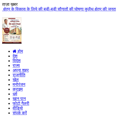
ताज़ा ख़बर
लिये की बड़ी-बड़ी सौगातों की घोषणा कुलैथ क्षेत्र की जनता ने मुख्यमंत्री डॉ. य
होम
देश
विदेश
राज्य
अपना शहर
राजनीति
खेल
मनोरंजन
क्राइम
धर्म
खान पान
फोटो गैलरी
वीडियो
संपर्क करें