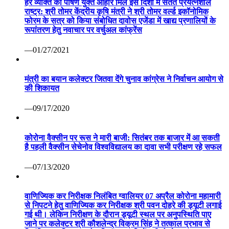
हर व्यक्ति को पोषण युक्त आहार मिले इस दिशा में सतत प्रयत्नशील
राष्ट्र: श्री तोमर केंद्रीय कृषि मंत्री ने श्री तोमर वर्ल्ड इकॉनोमिक
फोरम के सत्र को किया संबोधित दावोस एजेंडा में खाद्य प्रणालियों के
रूपांतरण हेतु नवाचार पर वर्चुअल कांफ्रेंस
—01/27/2021
मंत्री का बयान कलेक्टर जितवा देंगे चुनाव कांग्रेस ने निर्वाचन आयोग से
की शिकायत
—09/17/2020
कोरोना वैक्सीन पर रूस ने मारी बाजी: सितंबर तक बाजार में आ सकती
है पहली वैक्सीन सेचेनोव विश्वविद्यालय का दावा सभी परीक्षण रहे सफल
—07/13/2020
वाणिज्यिक कर निरीक्षक निलंबित ग्वालियर 07 अप्रैल कोरोना महामारी
से निपटने हेतु वाणिज्यिक कर निरीक्षक श्री पवन दोहरे की ड्यूटी लगाई
गई थी। लेकिन निरीक्षण के दौरान ड्यूटी स्थल पर अनुपस्थिति पाए
जाने पर कलेक्टर श्री कौशलेन्द्र विक्रम सिंह ने तत्काल प्रभाव से