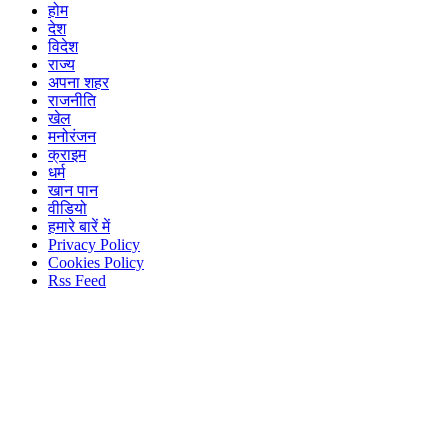
होम
देश
विदेश
राज्य
अपना शहर
राजनीति
खेल
मनोरंजन
क्राइम
धर्म
खान पान
वीडियो
हमारे बारें में
Privacy Policy
Cookies Policy
Rss Feed