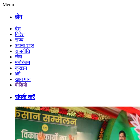
Menu
होम
देश
विदेश
राज्य
अपना शहर
राजनीति
खेल
मनोरंजन
क्राइम
धर्म
खान पान
वीडियो
संपर्क करें