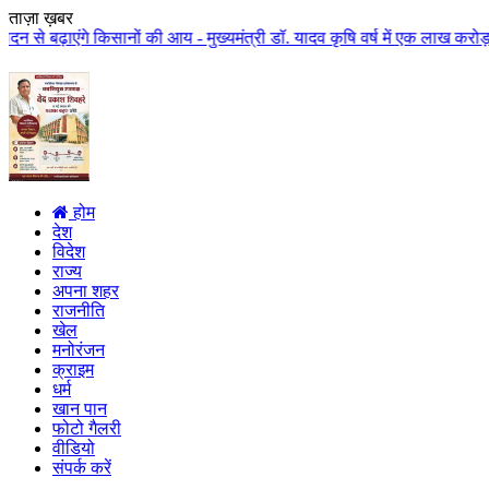
ताज़ा ख़बर
िसानों की आय - मुख्यमंत्री डॉ. यादव कृषि वर्ष में एक लाख करोड़ से अधिक राशि 
होम
देश
विदेश
राज्य
अपना शहर
राजनीति
खेल
मनोरंजन
क्राइम
धर्म
खान पान
फोटो गैलरी
वीडियो
संपर्क करें