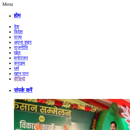
Menu
होम
देश
विदेश
राज्य
अपना शहर
राजनीति
खेल
मनोरंजन
क्राइम
धर्म
खान पान
वीडियो
संपर्क करें