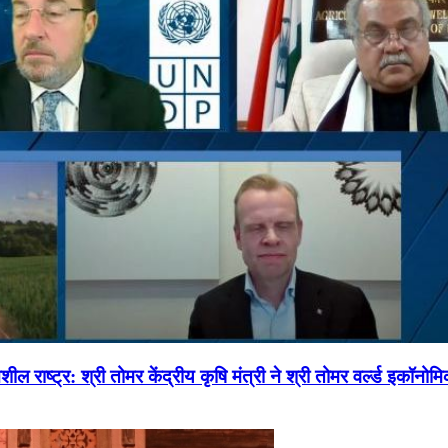
ल राष्ट्र: श्री तोमर केंद्रीय कृषि मंत्री ने श्री तोमर वर्ल्ड इकॉनो