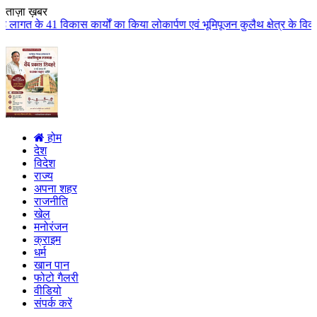
ताज़ा ख़बर
यों का किया लोकार्पण एवं भूमिपूजन कुलैथ क्षेत्र के विकास के लिये की बड़ी-बड़ी 
होम
देश
विदेश
राज्य
अपना शहर
राजनीति
खेल
मनोरंजन
क्राइम
धर्म
खान पान
फोटो गैलरी
वीडियो
संपर्क करें