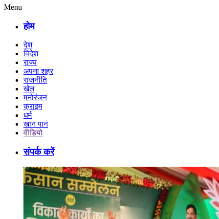
Menu
होम
देश
विदेश
राज्य
अपना शहर
राजनीति
खेल
मनोरंजन
क्राइम
धर्म
खान पान
वीडियो
संपर्क करें