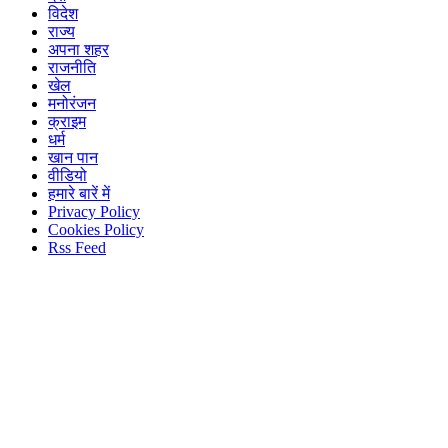
विदेश
राज्य
अपना शहर
राजनीति
खेल
मनोरंजन
क्राइम
धर्म
खान पान
वीडियो
हमारे बारें में
Privacy Policy
Cookies Policy
Rss Feed