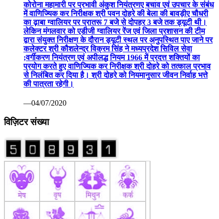
कोरोना महामारी पर प्रभावी अंकुश नियंत्रणए बचाव एवं उपचार के संबंध
में वाणिज्यिक कर निरीक्षक श्री पवन दोहरे की बेला की बावड़ीए चौधरी
का ढ़ाबा ग्वालियर पर प्रातरू 7 बजे से दोपहर 3 बजे तक ड्यूटी थी।
लेकिन मंगलवार को एडीजी ग्वालियर रेंज एवं जिला प्रशासन की टीम
द्वारा संयुक्त निरीक्षण के दौरान ड्यूटी स्थल पर अनुपस्थित पाए जाने पर
कलेक्टर श्री कौशलेन्द्र विक्रम सिंह ने मध्यप्रदेश सिविल सेवा
;वर्गीकरण नियंत्रण एवं अपीलद्ध नियम 1966 में प्रदत्त शक्तियों का
प्रयोग करते हुए वाणिज्यिक कर निरीक्षक श्री दोहरे को तत्काल प्रभाव
से निलंबित कर दिया है। श्री दोहरे को नियमानुसार जीवन निर्वाह भत्ते
की पात्रता रहेगी।
—04/07/2020
विज़िटर संख्या