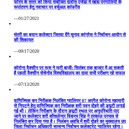
फोरम के सत्र को किया संबोधित दावोस एजेंडा में खाद्य प्रणालियों के
रूपांतरण हेतु नवाचार पर वर्चुअल कांफ्रेंस
—01/27/2021
मंत्री का बयान कलेक्टर जितवा देंगे चुनाव कांग्रेस ने निर्वाचन आयोग से
की शिकायत
—09/17/2020
कोरोना वैक्सीन पर रूस ने मारी बाजी: सितंबर तक बाजार में आ सकती
है पहली वैक्सीन सेचेनोव विश्वविद्यालय का दावा सभी परीक्षण रहे सफल
—07/13/2020
वाणिज्यिक कर निरीक्षक निलंबित ग्वालियर 07 अप्रैल कोरोना महामारी
से निपटने हेतु वाणिज्यिक कर निरीक्षक श्री पवन दोहरे की ड्यूटी लगाई
गई थी। लेकिन निरीक्षण के दौरान ड्यूटी स्थल पर अनुपस्थिति पाए
जाने पर कलेक्टर श्री कौशलेन्द्र विक्रम सिंह ने तत्काल प्रभाव से
निलंबित कर दिया गया है। निलंबन अवधि में श्री दोहरे का मुख्यालय उप
जिला निर्वाचन अधिकारी सामान्य निर्वाचन कलेक्ट्रेट ग्वालियर रहेगा।