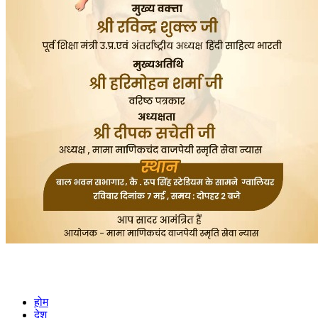
होम
देश