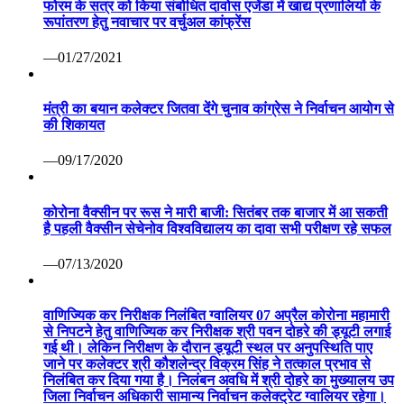
फोरम के सत्र को किया संबोधित दावोस एजेंडा में खाद्य प्रणालियों के
रूपांतरण हेतु नवाचार पर वर्चुअल कांफ्रेंस
—01/27/2021
मंत्री का बयान कलेक्टर जितवा देंगे चुनाव कांग्रेस ने निर्वाचन आयोग से
की शिकायत
—09/17/2020
कोरोना वैक्सीन पर रूस ने मारी बाजी: सितंबर तक बाजार में आ सकती
है पहली वैक्सीन सेचेनोव विश्वविद्यालय का दावा सभी परीक्षण रहे सफल
—07/13/2020
वाणिज्यिक कर निरीक्षक निलंबित ग्वालियर 07 अप्रैल कोरोना महामारी
से निपटने हेतु वाणिज्यिक कर निरीक्षक श्री पवन दोहरे की ड्यूटी लगाई
गई थी। लेकिन निरीक्षण के दौरान ड्यूटी स्थल पर अनुपस्थिति पाए
जाने पर कलेक्टर श्री कौशलेन्द्र विक्रम सिंह ने तत्काल प्रभाव से
निलंबित कर दिया गया है। निलंबन अवधि में श्री दोहरे का मुख्यालय उप
जिला निर्वाचन अधिकारी सामान्य निर्वाचन कलेक्ट्रेट ग्वालियर रहेगा।