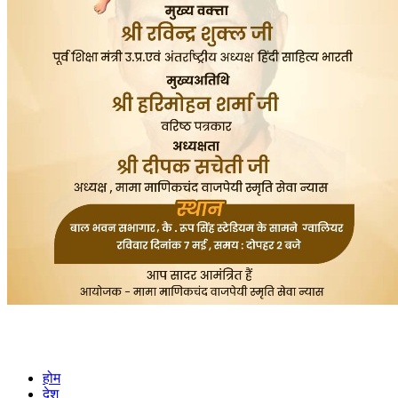
होम
देश