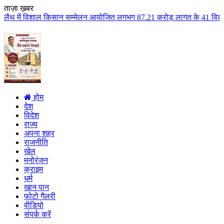
ताज़ा ख़बर
सान सम्मेलन आयोजित लगभग 87.21 करोड़ लागत के 41 विकास कार्यों का किया लोकार्प
होम
देश
विदेश
राज्य
अपना शहर
राजनीति
खेल
मनोरंजन
क्राइम
धर्म
खान पान
फोटो गैलरी
वीडियो
संपर्क करें