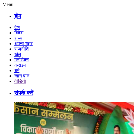
Menu
होम
देश
विदेश
राज्य
अपना शहर
राजनीति
खेल
मनोरंजन
क्राइम
धर्म
खान पान
वीडियो
संपर्क करें