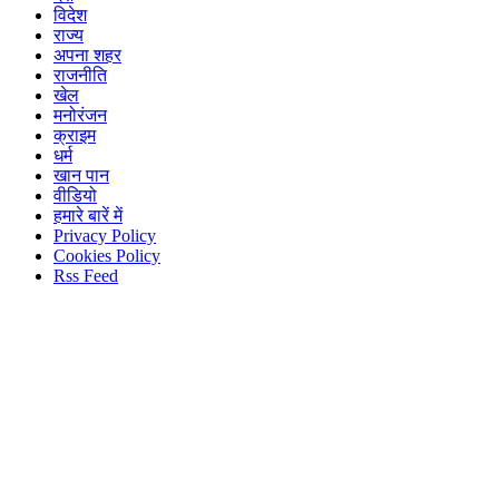
विदेश
राज्य
अपना शहर
राजनीति
खेल
मनोरंजन
क्राइम
धर्म
खान पान
वीडियो
हमारे बारें में
Privacy Policy
Cookies Policy
Rss Feed