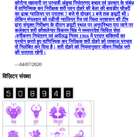
कोरोना महामारी पर प्रभावी अंकुश नियंत्रणए बचाव एवं उपचार के संबंध
में वाणिज्यिक कर निरीक्षक श्री पवन दोहरे की बेला की बावड़ीए चौधरी
का ढ़ाबा ग्वालियर पर प्रातरू 7 बजे से दोपहर 3 बजे तक ड्यूटी थी।
लेकिन मंगलवार को एडीजी ग्वालियर रेंज एवं जिला प्रशासन की टीम
द्वारा संयुक्त निरीक्षण के दौरान ड्यूटी स्थल पर अनुपस्थित पाए जाने पर
कलेक्टर श्री कौशलेन्द्र विक्रम सिंह ने मध्यप्रदेश सिविल सेवा
;वर्गीकरण नियंत्रण एवं अपीलद्ध नियम 1966 में प्रदत्त शक्तियों का
प्रयोग करते हुए वाणिज्यिक कर निरीक्षक श्री दोहरे को तत्काल प्रभाव
से निलंबित कर दिया है। श्री दोहरे को नियमानुसार जीवन निर्वाह भत्ते
की पात्रता रहेगी।
—04/07/2020
विज़िटर संख्या