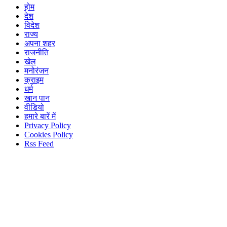
होम
देश
विदेश
राज्य
अपना शहर
राजनीति
खेल
मनोरंजन
क्राइम
धर्म
खान पान
वीडियो
हमारे बारें में
Privacy Policy
Cookies Policy
Rss Feed