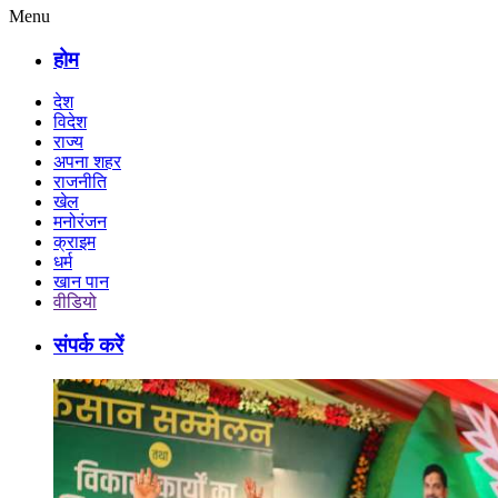
Menu
होम
देश
विदेश
राज्य
अपना शहर
राजनीति
खेल
मनोरंजन
क्राइम
धर्म
खान पान
वीडियो
संपर्क करें