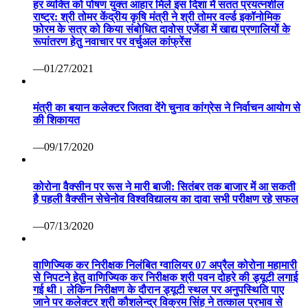
हर व्यक्ति को पोषण युक्त आहार मिले इस दिशा में सतत प्रयत्नशील
राष्ट्र: श्री तोमर केंद्रीय कृषि मंत्री ने श्री तोमर वर्ल्ड इकॉनोमिक
फोरम के सत्र को किया संबोधित दावोस एजेंडा में खाद्य प्रणालियों के
रूपांतरण हेतु नवाचार पर वर्चुअल कांफ्रेंस
—01/27/2021
मंत्री का बयान कलेक्टर जितवा देंगे चुनाव कांग्रेस ने निर्वाचन आयोग से
की शिकायत
—09/17/2020
कोरोना वैक्सीन पर रूस ने मारी बाजी: सितंबर तक बाजार में आ सकती
है पहली वैक्सीन सेचेनोव विश्वविद्यालय का दावा सभी परीक्षण रहे सफल
—07/13/2020
वाणिज्यिक कर निरीक्षक निलंबित ग्वालियर 07 अप्रैल कोरोना महामारी
से निपटने हेतु वाणिज्यिक कर निरीक्षक श्री पवन दोहरे की ड्यूटी लगाई
गई थी। लेकिन निरीक्षण के दौरान ड्यूटी स्थल पर अनुपस्थिति पाए
जाने पर कलेक्टर श्री कौशलेन्द्र विक्रम सिंह ने तत्काल प्रभाव से