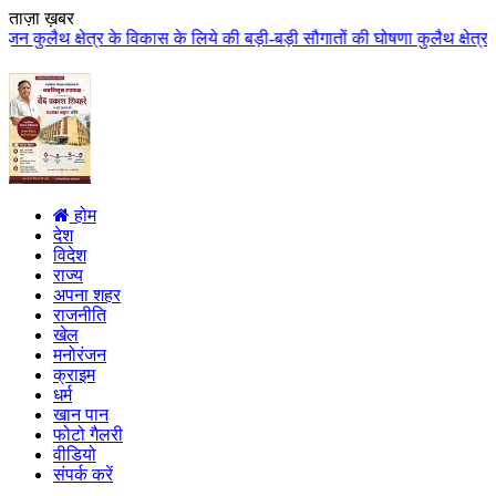
ताज़ा ख़बर
कास के लिये की बड़ी-बड़ी सौगातों की घोषणा कुलैथ क्षेत्र की जनता ने मुख्यमंत्री
होम
देश
विदेश
राज्य
अपना शहर
राजनीति
खेल
मनोरंजन
क्राइम
धर्म
खान पान
फोटो गैलरी
वीडियो
संपर्क करें