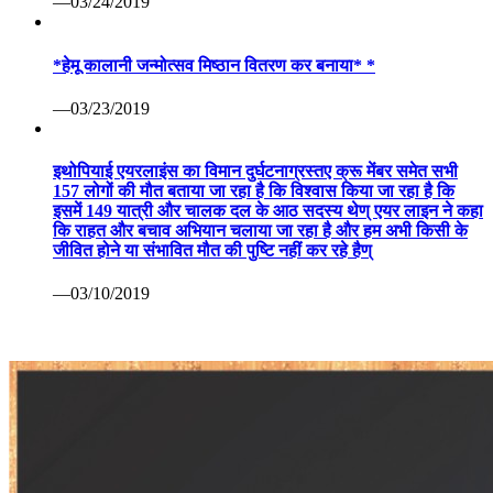
—03/24/2019
*हेमू कालानी जन्मोत्सव मिष्ठान वितरण कर बनाया* *
—03/23/2019
इथोपियाई एयरलाइंस का विमान दुर्घटनाग्रस्तए क्रू मेंबर समेत सभी
157 लोगों की मौत बताया जा रहा है कि विश्वास किया जा रहा है कि
इसमें 149 यात्री और चालक दल के आठ सदस्य थेण् एयर लाइन ने कहा
कि राहत और बचाव अभियान चलाया जा रहा है और हम अभी किसी के
जीवित होने या संभावित मौत की पुष्टि नहीं कर रहे हैण्
—03/10/2019