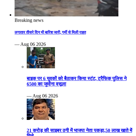
Breaking news
लगातार तीसरे दिन भी बारिश जारी, गर्मी से मिली राहत
— Aug 06 2026
बाइक पर 6 युवकों को बैठाकर किया स्टंट, ट्रैफिक पुलिस ने
6500 का जुर्माना वसूला
— Aug 06 2026
21 करोड़ की साइबर ठगी में भाजपा नेता पकड़ा,50 लाख खाते में
मिले