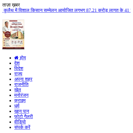
ताज़ा ख़बर
किसान सम्मेलन आयोजित लगभग 87.21 करोड़ लागत के 41 विकास कार्यों का किया लोकार
होम
देश
विदेश
राज्य
अपना शहर
राजनीति
खेल
मनोरंजन
क्राइम
धर्म
खान पान
फोटो गैलरी
वीडियो
संपर्क करें