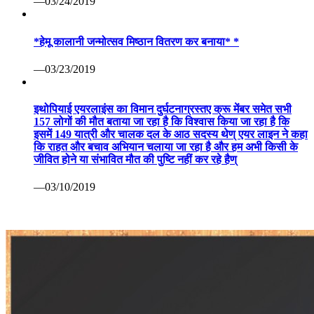
—03/24/2019
*हेमू कालानी जन्मोत्सव मिष्ठान वितरण कर बनाया* *
—03/23/2019
इथोपियाई एयरलाइंस का विमान दुर्घटनाग्रस्तए क्रू मेंबर समेत सभी
157 लोगों की मौत बताया जा रहा है कि विश्वास किया जा रहा है कि
इसमें 149 यात्री और चालक दल के आठ सदस्य थेण् एयर लाइन ने कहा
कि राहत और बचाव अभियान चलाया जा रहा है और हम अभी किसी के
जीवित होने या संभावित मौत की पुष्टि नहीं कर रहे हैण्
—03/10/2019