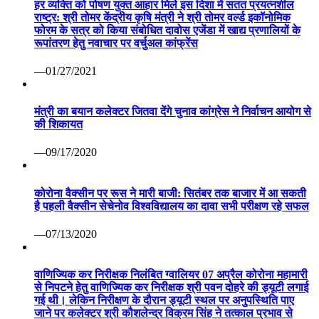
हर व्यक्ति को पोषण युक्त आहार मिले इस दिशा में सतत प्रयत्नशील
राष्ट्र: श्री तोमर केंद्रीय कृषि मंत्री ने श्री तोमर वर्ल्ड इकॉनोमिक
फोरम के सत्र को किया संबोधित दावोस एजेंडा में खाद्य प्रणालियों के
रूपांतरण हेतु नवाचार पर वर्चुअल कांफ्रेंस
—01/27/2021
मंत्री का बयान कलेक्टर जितवा देंगे चुनाव कांग्रेस ने निर्वाचन आयोग से
की शिकायत
—09/17/2020
कोरोना वैक्सीन पर रूस ने मारी बाजी: सितंबर तक बाजार में आ सकती
है पहली वैक्सीन सेचेनोव विश्वविद्यालय का दावा सभी परीक्षण रहे सफल
—07/13/2020
वाणिज्यिक कर निरीक्षक निलंबित ग्वालियर 07 अप्रैल कोरोना महामारी
से निपटने हेतु वाणिज्यिक कर निरीक्षक श्री पवन दोहरे की ड्यूटी लगाई
गई थी। लेकिन निरीक्षण के दौरान ड्यूटी स्थल पर अनुपस्थिति पाए
जाने पर कलेक्टर श्री कौशलेन्द्र विक्रम सिंह ने तत्काल प्रभाव से