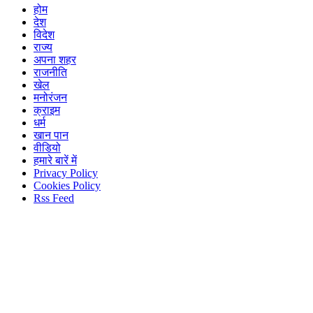
होम
देश
विदेश
राज्य
अपना शहर
राजनीति
खेल
मनोरंजन
क्राइम
धर्म
खान पान
वीडियो
हमारे बारें में
Privacy Policy
Cookies Policy
Rss Feed