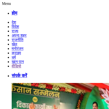
Menu
होम
देश
विदेश
राज्य
अपना शहर
राजनीति
खेल
मनोरंजन
क्राइम
धर्म
खान पान
वीडियो
संपर्क करें