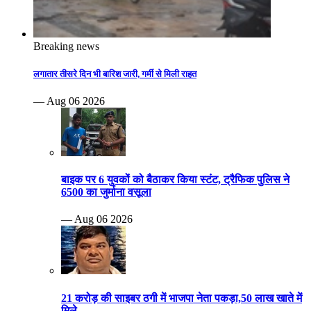
Breaking news
लगातार तीसरे दिन भी बारिश जारी, गर्मी से मिली राहत
— Aug 06 2026
बाइक पर 6 युवकों को बैठाकर किया स्टंट, ट्रैफिक पुलिस ने
6500 का जुर्माना वसूला
— Aug 06 2026
21 करोड़ की साइबर ठगी में भाजपा नेता पकड़ा,50 लाख खाते में
मिले