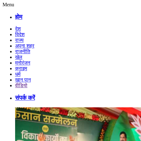
Menu
होम
देश
विदेश
राज्य
अपना शहर
राजनीति
खेल
मनोरंजन
क्राइम
धर्म
खान पान
वीडियो
संपर्क करें