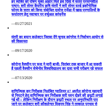
हर व्यक्ति को पोषण युक्त आहार मिले इस दिशा में सतत प्रयत्नशील
राष्ट्र: श्री तोमर केंद्रीय कृषि मंत्री ने श्री तोमर वर्ल्ड इकॉनोमिक
फोरम के सत्र को किया संबोधित दावोस एजेंडा में खाद्य प्रणालियों के
रूपांतरण हेतु नवाचार पर वर्चुअल कांफ्रेंस
—01/27/2021
मंत्री का बयान कलेक्टर जितवा देंगे चुनाव कांग्रेस ने निर्वाचन आयोग से
की शिकायत
—09/17/2020
कोरोना वैक्सीन पर रूस ने मारी बाजी: सितंबर तक बाजार में आ सकती
है पहली वैक्सीन सेचेनोव विश्वविद्यालय का दावा सभी परीक्षण रहे सफल
—07/13/2020
वाणिज्यिक कर निरीक्षक निलंबित ग्वालियर 07 अप्रैल कोरोना महामारी
से निपटने हेतु वाणिज्यिक कर निरीक्षक श्री पवन दोहरे की ड्यूटी लगाई
गई थी। लेकिन निरीक्षण के दौरान ड्यूटी स्थल पर अनुपस्थिति पाए
जाने पर कलेक्टर श्री कौशलेन्द्र विक्रम सिंह ने तत्काल प्रभाव से