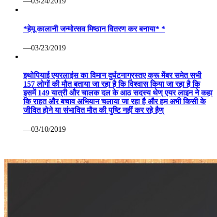
—03/24/2019
*हेमू कालानी जन्मोत्सव मिष्ठान वितरण कर बनाया* *
—03/23/2019
इथोपियाई एयरलाइंस का विमान दुर्घटनाग्रस्तए क्रू मेंबर समेत सभी
157 लोगों की मौत बताया जा रहा है कि विश्वास किया जा रहा है कि
इसमें 149 यात्री और चालक दल के आठ सदस्य थेण् एयर लाइन ने कहा
कि राहत और बचाव अभियान चलाया जा रहा है और हम अभी किसी के
जीवित होने या संभावित मौत की पुष्टि नहीं कर रहे हैण्
—03/10/2019