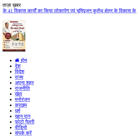
ताज़ा ख़बर
किया लोकार्पण एवं भूमिपूजन कुलैथ क्षेत्र के विकास के लिये की बड़ी-बड़ी सौगातों
होम
देश
विदेश
राज्य
अपना शहर
राजनीति
खेल
मनोरंजन
क्राइम
धर्म
खान पान
फोटो गैलरी
वीडियो
संपर्क करें