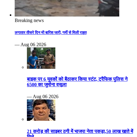
Breaking news
लगातार तीसरे दिन भी बारिश जारी, गर्मी से मिली राहत
— Aug 06 2026
बाइक पर 6 युवकों को बैठाकर किया स्टंट, ट्रैफिक पुलिस ने
6500 का जुर्माना वसूला
— Aug 06 2026
21 करोड़ की साइबर ठगी में भाजपा नेता पकड़ा,50 लाख खाते में
मिले