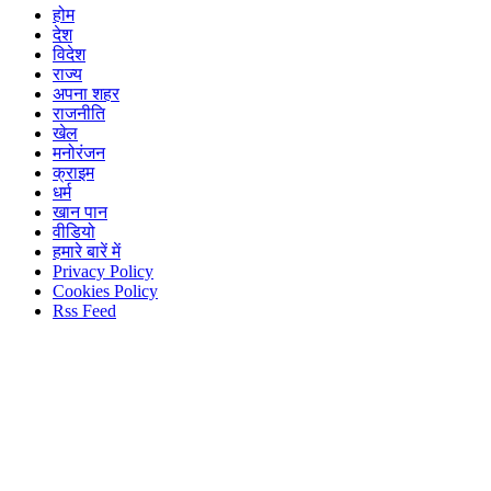
होम
देश
विदेश
राज्य
अपना शहर
राजनीति
खेल
मनोरंजन
क्राइम
धर्म
खान पान
वीडियो
हमारे बारें में
Privacy Policy
Cookies Policy
Rss Feed