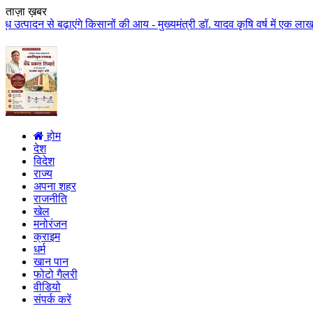
ताज़ा ख़बर
ाएंगे किसानों की आय - मुख्यमंत्री डॉ. यादव कृषि वर्ष में एक लाख करोड़ से अधिक
होम
देश
विदेश
राज्य
अपना शहर
राजनीति
खेल
मनोरंजन
क्राइम
धर्म
खान पान
फोटो गैलरी
वीडियो
संपर्क करें