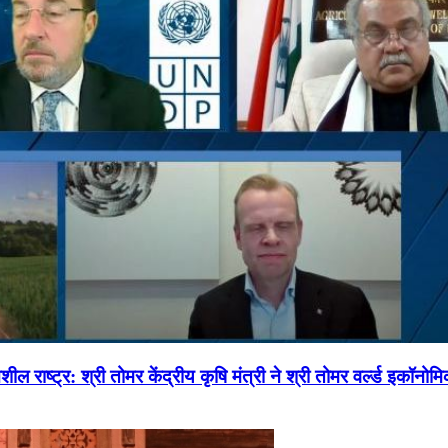
ल राष्ट्र: श्री तोमर केंद्रीय कृषि मंत्री ने श्री तोमर वर्ल्ड इकॉनो