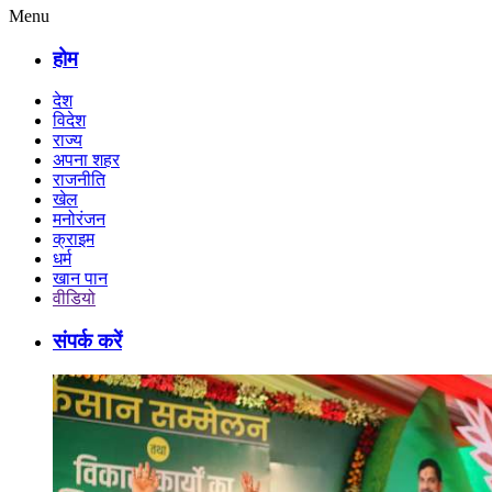
Menu
होम
देश
विदेश
राज्य
अपना शहर
राजनीति
खेल
मनोरंजन
क्राइम
धर्म
खान पान
वीडियो
संपर्क करें