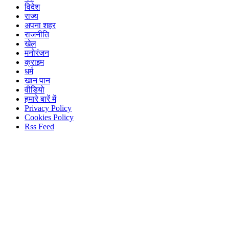
विदेश
राज्य
अपना शहर
राजनीति
खेल
मनोरंजन
क्राइम
धर्म
खान पान
वीडियो
हमारे बारें में
Privacy Policy
Cookies Policy
Rss Feed