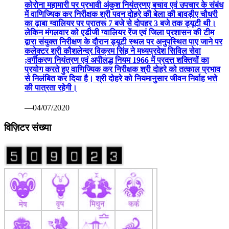
कोरोना महामारी पर प्रभावी अंकुश नियंत्रणए बचाव एवं उपचार के संबंध
में वाणिज्यिक कर निरीक्षक श्री पवन दोहरे की बेला की बावड़ीए चौधरी
का ढ़ाबा ग्वालियर पर प्रातरू 7 बजे से दोपहर 3 बजे तक ड्यूटी थी।
लेकिन मंगलवार को एडीजी ग्वालियर रेंज एवं जिला प्रशासन की टीम
द्वारा संयुक्त निरीक्षण के दौरान ड्यूटी स्थल पर अनुपस्थित पाए जाने पर
कलेक्टर श्री कौशलेन्द्र विक्रम सिंह ने मध्यप्रदेश सिविल सेवा
;वर्गीकरण नियंत्रण एवं अपीलद्ध नियम 1966 में प्रदत्त शक्तियों का
प्रयोग करते हुए वाणिज्यिक कर निरीक्षक श्री दोहरे को तत्काल प्रभाव
से निलंबित कर दिया है। श्री दोहरे को नियमानुसार जीवन निर्वाह भत्ते
की पात्रता रहेगी।
—04/07/2020
विज़िटर संख्या