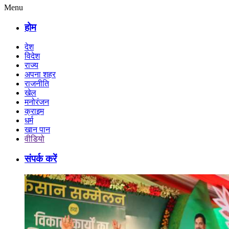
Menu
होम
देश
विदेश
राज्य
अपना शहर
राजनीति
खेल
मनोरंजन
क्राइम
धर्म
खान पान
वीडियो
संपर्क करें