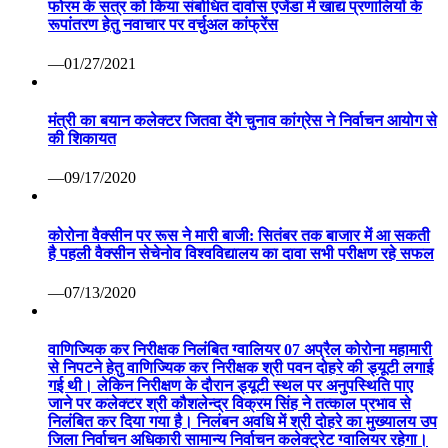
फोरम के सत्र को किया संबोधित दावोस एजेंडा में खाद्य प्रणालियों के
रूपांतरण हेतु नवाचार पर वर्चुअल कांफ्रेंस
—01/27/2021
मंत्री का बयान कलेक्टर जितवा देंगे चुनाव कांग्रेस ने निर्वाचन आयोग से
की शिकायत
—09/17/2020
कोरोना वैक्सीन पर रूस ने मारी बाजी: सितंबर तक बाजार में आ सकती
है पहली वैक्सीन सेचेनोव विश्वविद्यालय का दावा सभी परीक्षण रहे सफल
—07/13/2020
वाणिज्यिक कर निरीक्षक निलंबित ग्वालियर 07 अप्रैल कोरोना महामारी
से निपटने हेतु वाणिज्यिक कर निरीक्षक श्री पवन दोहरे की ड्यूटी लगाई
गई थी। लेकिन निरीक्षण के दौरान ड्यूटी स्थल पर अनुपस्थिति पाए
जाने पर कलेक्टर श्री कौशलेन्द्र विक्रम सिंह ने तत्काल प्रभाव से
निलंबित कर दिया गया है। निलंबन अवधि में श्री दोहरे का मुख्यालय उप
जिला निर्वाचन अधिकारी सामान्य निर्वाचन कलेक्ट्रेट ग्वालियर रहेगा।