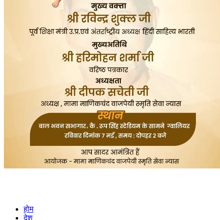
होम
देश