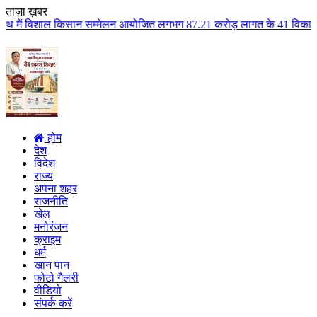
ताज़ा ख़बर
ान सम्मेलन आयोजित लगभग 87.21 करोड़ लागत के 41 विकास कार्यों का किया लोकार्पण
होम
देश
विदेश
राज्य
अपना शहर
राजनीति
खेल
मनोरंजन
क्राइम
धर्म
खान पान
फोटो गैलरी
वीडियो
संपर्क करें