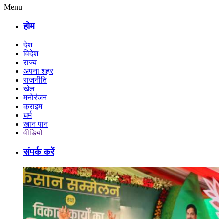
Menu
होम
देश
विदेश
राज्य
अपना शहर
राजनीति
खेल
मनोरंजन
क्राइम
धर्म
खान पान
वीडियो
संपर्क करें