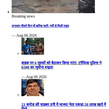
Breaking news
लगातार तीसरे दिन भी बारिश जारी, गर्मी से मिली राहत
— Aug 06 2026
बाइक पर 6 युवकों को बैठाकर किया स्टंट, ट्रैफिक पुलिस ने
6500 का जुर्माना वसूला
— Aug 06 2026
21 करोड़ की साइबर ठगी में भाजपा नेता पकड़ा,50 लाख खाते में
मिले