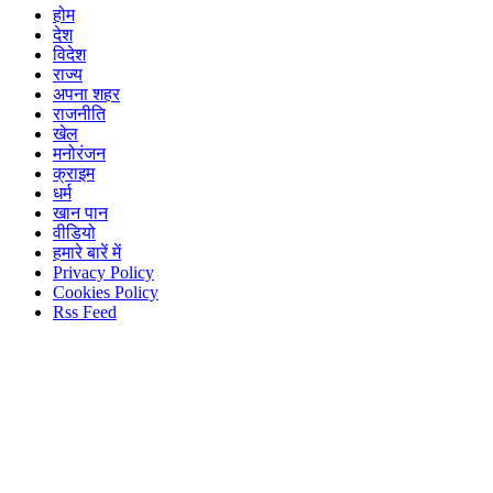
होम
देश
विदेश
राज्य
अपना शहर
राजनीति
खेल
मनोरंजन
क्राइम
धर्म
खान पान
वीडियो
हमारे बारें में
Privacy Policy
Cookies Policy
Rss Feed