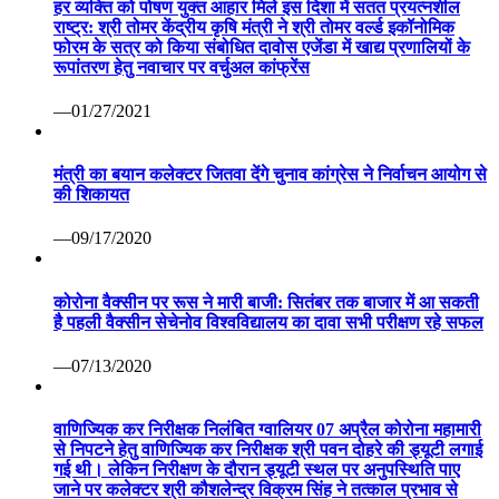
हर व्यक्ति को पोषण युक्त आहार मिले इस दिशा में सतत प्रयत्नशील
राष्ट्र: श्री तोमर केंद्रीय कृषि मंत्री ने श्री तोमर वर्ल्ड इकॉनोमिक
फोरम के सत्र को किया संबोधित दावोस एजेंडा में खाद्य प्रणालियों के
रूपांतरण हेतु नवाचार पर वर्चुअल कांफ्रेंस
—01/27/2021
मंत्री का बयान कलेक्टर जितवा देंगे चुनाव कांग्रेस ने निर्वाचन आयोग से
की शिकायत
—09/17/2020
कोरोना वैक्सीन पर रूस ने मारी बाजी: सितंबर तक बाजार में आ सकती
है पहली वैक्सीन सेचेनोव विश्वविद्यालय का दावा सभी परीक्षण रहे सफल
—07/13/2020
वाणिज्यिक कर निरीक्षक निलंबित ग्वालियर 07 अप्रैल कोरोना महामारी
से निपटने हेतु वाणिज्यिक कर निरीक्षक श्री पवन दोहरे की ड्यूटी लगाई
गई थी। लेकिन निरीक्षण के दौरान ड्यूटी स्थल पर अनुपस्थिति पाए
जाने पर कलेक्टर श्री कौशलेन्द्र विक्रम सिंह ने तत्काल प्रभाव से