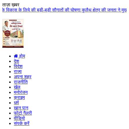
ताज़ा ख़बर
बड़ी-बड़ी सौगातों की घोषणा कुलैथ क्षेत्र की जनता ने मुख्यमंत्री डॉ. यादव का कि
होम
देश
विदेश
राज्य
अपना शहर
राजनीति
खेल
मनोरंजन
क्राइम
धर्म
खान पान
फोटो गैलरी
वीडियो
संपर्क करें