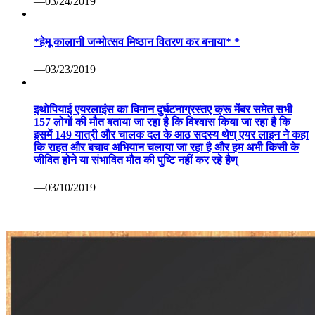
—03/24/2019
*हेमू कालानी जन्मोत्सव मिष्ठान वितरण कर बनाया* *
—03/23/2019
इथोपियाई एयरलाइंस का विमान दुर्घटनाग्रस्तए क्रू मेंबर समेत सभी
157 लोगों की मौत बताया जा रहा है कि विश्वास किया जा रहा है कि
इसमें 149 यात्री और चालक दल के आठ सदस्य थेण् एयर लाइन ने कहा
कि राहत और बचाव अभियान चलाया जा रहा है और हम अभी किसी के
जीवित होने या संभावित मौत की पुष्टि नहीं कर रहे हैण्
—03/10/2019