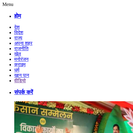
Menu
होम
देश
विदेश
राज्य
अपना शहर
राजनीति
खेल
मनोरंजन
क्राइम
धर्म
खान पान
वीडियो
संपर्क करें