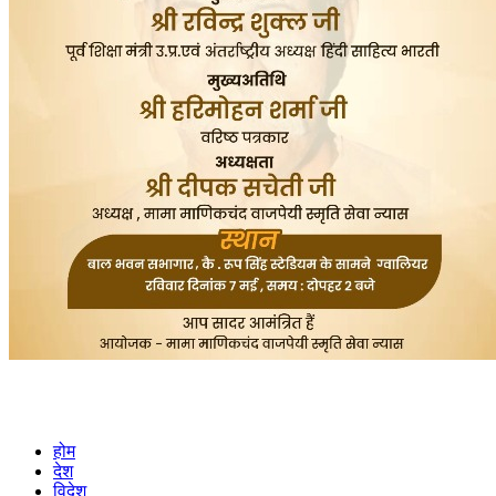
होम
देश
विदेश