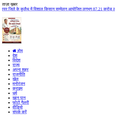
ताज़ा ख़बर
े कुलैथ में विशाल किसान सम्मेलन आयोजित लगभग 87.21 करोड़ लागत के 41 विकास कार
होम
देश
विदेश
राज्य
अपना शहर
राजनीति
खेल
मनोरंजन
क्राइम
धर्म
खान पान
फोटो गैलरी
वीडियो
संपर्क करें