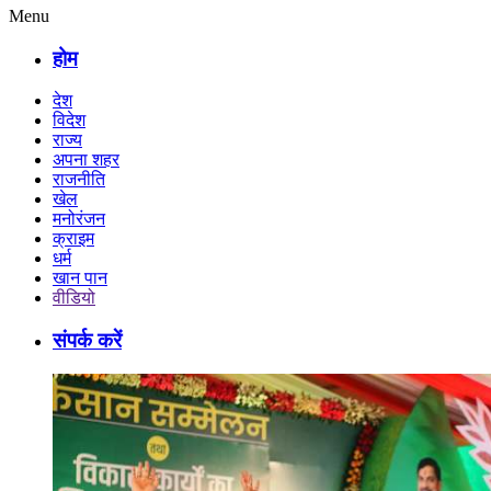
Menu
होम
देश
विदेश
राज्य
अपना शहर
राजनीति
खेल
मनोरंजन
क्राइम
धर्म
खान पान
वीडियो
संपर्क करें