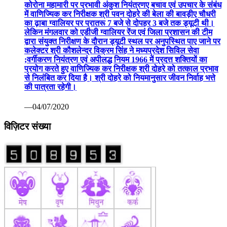
कोरोना महामारी पर प्रभावी अंकुश नियंत्रणए बचाव एवं उपचार के संबंध
में वाणिज्यिक कर निरीक्षक श्री पवन दोहरे की बेला की बावड़ीए चौधरी
का ढ़ाबा ग्वालियर पर प्रातरू 7 बजे से दोपहर 3 बजे तक ड्यूटी थी।
लेकिन मंगलवार को एडीजी ग्वालियर रेंज एवं जिला प्रशासन की टीम
द्वारा संयुक्त निरीक्षण के दौरान ड्यूटी स्थल पर अनुपस्थित पाए जाने पर
कलेक्टर श्री कौशलेन्द्र विक्रम सिंह ने मध्यप्रदेश सिविल सेवा
;वर्गीकरण नियंत्रण एवं अपीलद्ध नियम 1966 में प्रदत्त शक्तियों का
प्रयोग करते हुए वाणिज्यिक कर निरीक्षक श्री दोहरे को तत्काल प्रभाव
से निलंबित कर दिया है। श्री दोहरे को नियमानुसार जीवन निर्वाह भत्ते
की पात्रता रहेगी।
—04/07/2020
विज़िटर संख्या