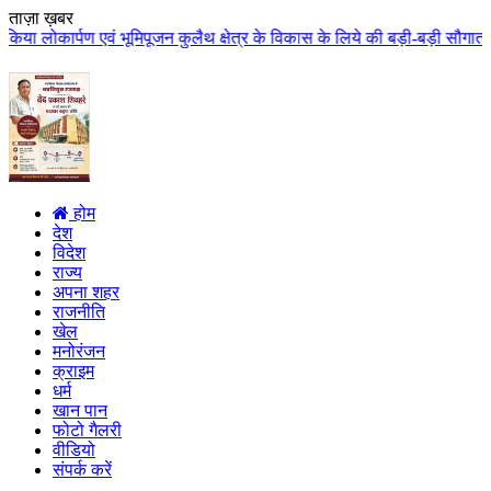
ताज़ा ख़बर
िपूजन कुलैथ क्षेत्र के विकास के लिये की बड़ी-बड़ी सौगातों की घोषणा कुलैथ क्षेत
होम
देश
विदेश
राज्य
अपना शहर
राजनीति
खेल
मनोरंजन
क्राइम
धर्म
खान पान
फोटो गैलरी
वीडियो
संपर्क करें