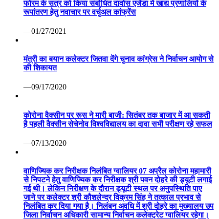
फोरम के सत्र को किया संबोधित दावोस एजेंडा में खाद्य प्रणालियों के
रूपांतरण हेतु नवाचार पर वर्चुअल कांफ्रेंस
—01/27/2021
मंत्री का बयान कलेक्टर जितवा देंगे चुनाव कांग्रेस ने निर्वाचन आयोग से
की शिकायत
—09/17/2020
कोरोना वैक्सीन पर रूस ने मारी बाजी: सितंबर तक बाजार में आ सकती
है पहली वैक्सीन सेचेनोव विश्वविद्यालय का दावा सभी परीक्षण रहे सफल
—07/13/2020
वाणिज्यिक कर निरीक्षक निलंबित ग्वालियर 07 अप्रैल कोरोना महामारी
से निपटने हेतु वाणिज्यिक कर निरीक्षक श्री पवन दोहरे की ड्यूटी लगाई
गई थी। लेकिन निरीक्षण के दौरान ड्यूटी स्थल पर अनुपस्थिति पाए
जाने पर कलेक्टर श्री कौशलेन्द्र विक्रम सिंह ने तत्काल प्रभाव से
निलंबित कर दिया गया है। निलंबन अवधि में श्री दोहरे का मुख्यालय उप
जिला निर्वाचन अधिकारी सामान्य निर्वाचन कलेक्ट्रेट ग्वालियर रहेगा।