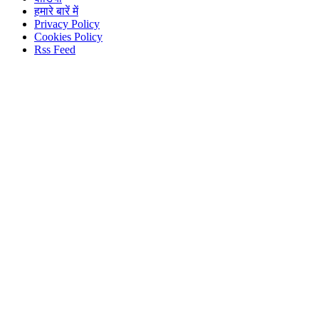
होम
देश