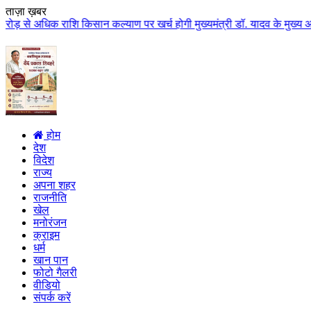
ताज़ा ख़बर
ाशि किसान कल्याण पर खर्च होगी मुख्यमंत्री डॉ. यादव के मुख्य आतिथ्य में ग्वाल
होम
देश
विदेश
राज्य
अपना शहर
राजनीति
खेल
मनोरंजन
क्राइम
धर्म
खान पान
फोटो गैलरी
वीडियो
संपर्क करें