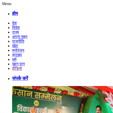
Menu
होम
देश
विदेश
राज्य
अपना शहर
राजनीति
खेल
मनोरंजन
क्राइम
धर्म
खान पान
वीडियो
संपर्क करें