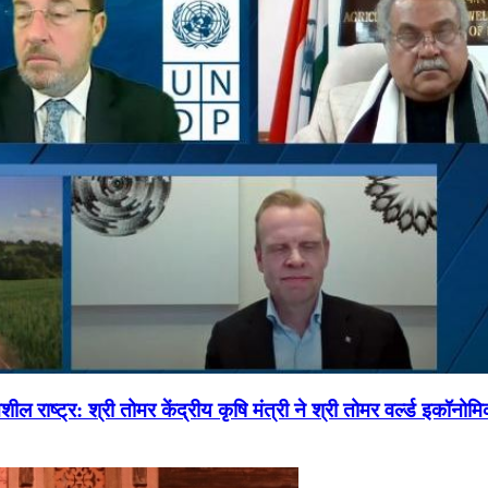
ल राष्ट्र: श्री तोमर केंद्रीय कृषि मंत्री ने श्री तोमर वर्ल्ड इकॉनो