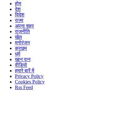
होम
देश
विदेश
राज्य
अपना शहर
राजनीति
खेल
मनोरंजन
क्राइम
धर्म
खान पान
वीडियो
हमारे बारें में
Privacy Policy
Cookies Policy
Rss Feed