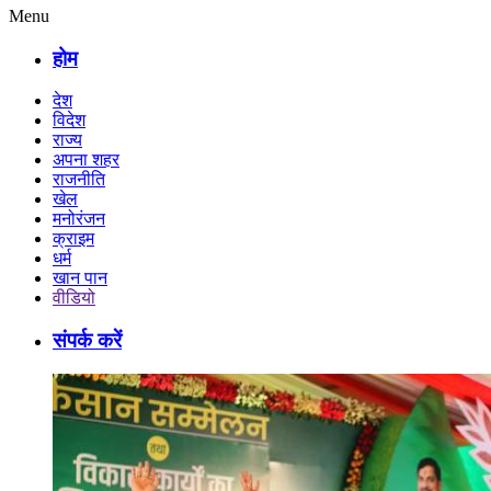
Menu
होम
देश
विदेश
राज्य
अपना शहर
राजनीति
खेल
मनोरंजन
क्राइम
धर्म
खान पान
वीडियो
संपर्क करें