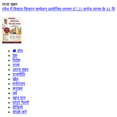
ताज़ा ख़बर
िसान सम्मेलन आयोजित लगभग 87.21 करोड़ लागत के 41 विकास कार्यों का किया लोकार्
होम
देश
विदेश
राज्य
अपना शहर
राजनीति
खेल
मनोरंजन
क्राइम
धर्म
खान पान
फोटो गैलरी
वीडियो
संपर्क करें