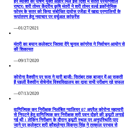
हर व्यक्ति को पोषण युक्त आहार मिले इस दिशा में सतत प्रयत्नशील
राष्ट्र: श्री तोमर केंद्रीय कृषि मंत्री ने श्री तोमर वर्ल्ड इकॉनोमिक
फोरम के सत्र को किया संबोधित दावोस एजेंडा में खाद्य प्रणालियों के
रूपांतरण हेतु नवाचार पर वर्चुअल कांफ्रेंस
—01/27/2021
मंत्री का बयान कलेक्टर जितवा देंगे चुनाव कांग्रेस ने निर्वाचन आयोग से
की शिकायत
—09/17/2020
कोरोना वैक्सीन पर रूस ने मारी बाजी: सितंबर तक बाजार में आ सकती
है पहली वैक्सीन सेचेनोव विश्वविद्यालय का दावा सभी परीक्षण रहे सफल
—07/13/2020
वाणिज्यिक कर निरीक्षक निलंबित ग्वालियर 07 अप्रैल कोरोना महामारी
से निपटने हेतु वाणिज्यिक कर निरीक्षक श्री पवन दोहरे की ड्यूटी लगाई
गई थी। लेकिन निरीक्षण के दौरान ड्यूटी स्थल पर अनुपस्थिति पाए
जाने पर कलेक्टर श्री कौशलेन्द्र विक्रम सिंह ने तत्काल प्रभाव से