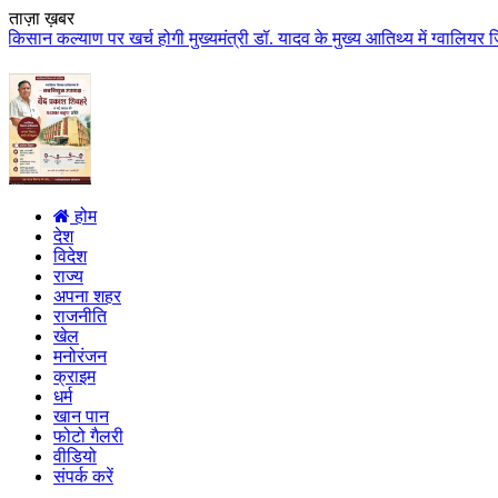
ताज़ा ख़बर
 खर्च होगी मुख्यमंत्री डॉ. यादव के मुख्य आतिथ्य में ग्वालियर जिले के कुलैथ म
होम
देश
विदेश
राज्य
अपना शहर
राजनीति
खेल
मनोरंजन
क्राइम
धर्म
खान पान
फोटो गैलरी
वीडियो
संपर्क करें