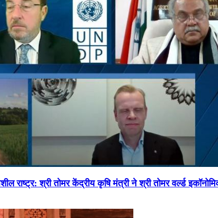
ल राष्ट्र: श्री तोमर केंद्रीय कृषि मंत्री ने श्री तोमर वर्ल्ड इकॉनो