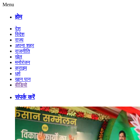
Menu
होम
देश
विदेश
राज्य
अपना शहर
राजनीति
खेल
मनोरंजन
क्राइम
धर्म
खान पान
वीडियो
संपर्क करें