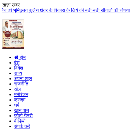
ताज़ा ख़बर
क्षेत्र के विकास के लिये की बड़ी-बड़ी सौगातों की घोषणा कुलैथ क्षेत्र की जनता न
होम
देश
विदेश
राज्य
अपना शहर
राजनीति
खेल
मनोरंजन
क्राइम
धर्म
खान पान
फोटो गैलरी
वीडियो
संपर्क करें