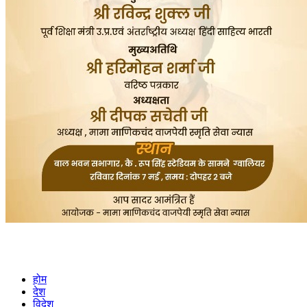
होम
देश
विदेश