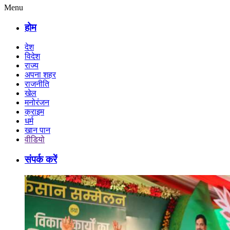
Menu
होम
देश
विदेश
राज्य
अपना शहर
राजनीति
खेल
मनोरंजन
क्राइम
धर्म
खान पान
वीडियो
संपर्क करें