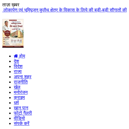
ताज़ा ख़बर
ुलैथ क्षेत्र के विकास के लिये की बड़ी-बड़ी सौगातों की घोषणा कुलैथ क्षेत्र की 
होम
देश
विदेश
राज्य
अपना शहर
राजनीति
खेल
मनोरंजन
क्राइम
धर्म
खान पान
फोटो गैलरी
वीडियो
संपर्क करें