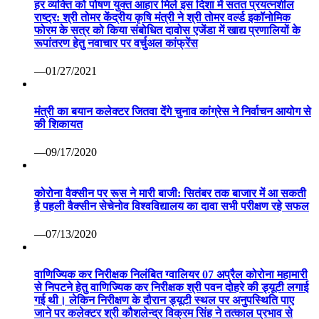
हर व्यक्ति को पोषण युक्त आहार मिले इस दिशा में सतत प्रयत्नशील
राष्ट्र: श्री तोमर केंद्रीय कृषि मंत्री ने श्री तोमर वर्ल्ड इकॉनोमिक
फोरम के सत्र को किया संबोधित दावोस एजेंडा में खाद्य प्रणालियों के
रूपांतरण हेतु नवाचार पर वर्चुअल कांफ्रेंस
—01/27/2021
मंत्री का बयान कलेक्टर जितवा देंगे चुनाव कांग्रेस ने निर्वाचन आयोग से
की शिकायत
—09/17/2020
कोरोना वैक्सीन पर रूस ने मारी बाजी: सितंबर तक बाजार में आ सकती
है पहली वैक्सीन सेचेनोव विश्वविद्यालय का दावा सभी परीक्षण रहे सफल
—07/13/2020
वाणिज्यिक कर निरीक्षक निलंबित ग्वालियर 07 अप्रैल कोरोना महामारी
से निपटने हेतु वाणिज्यिक कर निरीक्षक श्री पवन दोहरे की ड्यूटी लगाई
गई थी। लेकिन निरीक्षण के दौरान ड्यूटी स्थल पर अनुपस्थिति पाए
जाने पर कलेक्टर श्री कौशलेन्द्र विक्रम सिंह ने तत्काल प्रभाव से