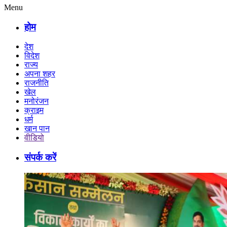
Menu
होम
देश
विदेश
राज्य
अपना शहर
राजनीति
खेल
मनोरंजन
क्राइम
धर्म
खान पान
वीडियो
संपर्क करें