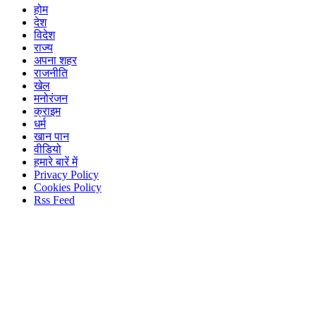
होम
देश
विदेश
राज्य
अपना शहर
राजनीति
खेल
मनोरंजन
क्राइम
धर्म
खान पान
वीडियो
हमारे बारें में
Privacy Policy
Cookies Policy
Rss Feed