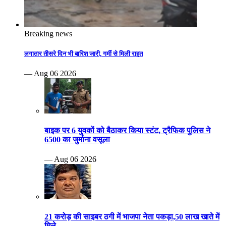
Breaking news
लगातार तीसरे दिन भी बारिश जारी, गर्मी से मिली राहत
— Aug 06 2026
बाइक पर 6 युवकों को बैठाकर किया स्टंट, ट्रैफिक पुलिस ने
6500 का जुर्माना वसूला
— Aug 06 2026
21 करोड़ की साइबर ठगी में भाजपा नेता पकड़ा,50 लाख खाते में
मिले