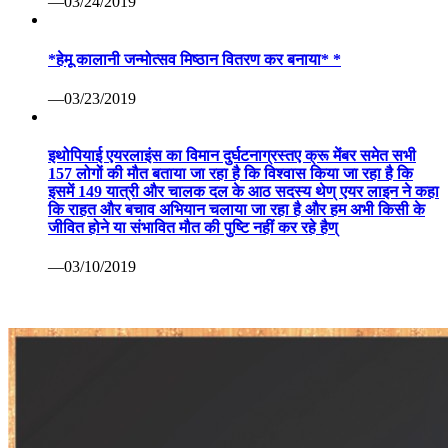
—03/24/2019
*हेमू कालानी जन्मोत्सव मिष्ठान वितरण कर बनाया* *
—03/23/2019
इथोपियाई एयरलाइंस का विमान दुर्घटनाग्रस्तए क्रू मेंबर समेत सभी
157 लोगों की मौत बताया जा रहा है कि विश्वास किया जा रहा है कि
इसमें 149 यात्री और चालक दल के आठ सदस्य थेण् एयर लाइन ने कहा
कि राहत और बचाव अभियान चलाया जा रहा है और हम अभी किसी के
जीवित होने या संभावित मौत की पुष्टि नहीं कर रहे हैण्
—03/10/2019