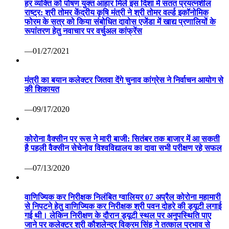
हर व्यक्ति को पोषण युक्त आहार मिले इस दिशा में सतत प्रयत्नशील
राष्ट्र: श्री तोमर केंद्रीय कृषि मंत्री ने श्री तोमर वर्ल्ड इकॉनोमिक
फोरम के सत्र को किया संबोधित दावोस एजेंडा में खाद्य प्रणालियों के
रूपांतरण हेतु नवाचार पर वर्चुअल कांफ्रेंस
—01/27/2021
मंत्री का बयान कलेक्टर जितवा देंगे चुनाव कांग्रेस ने निर्वाचन आयोग से
की शिकायत
—09/17/2020
कोरोना वैक्सीन पर रूस ने मारी बाजी: सितंबर तक बाजार में आ सकती
है पहली वैक्सीन सेचेनोव विश्वविद्यालय का दावा सभी परीक्षण रहे सफल
—07/13/2020
वाणिज्यिक कर निरीक्षक निलंबित ग्वालियर 07 अप्रैल कोरोना महामारी
से निपटने हेतु वाणिज्यिक कर निरीक्षक श्री पवन दोहरे की ड्यूटी लगाई
गई थी। लेकिन निरीक्षण के दौरान ड्यूटी स्थल पर अनुपस्थिति पाए
जाने पर कलेक्टर श्री कौशलेन्द्र विक्रम सिंह ने तत्काल प्रभाव से