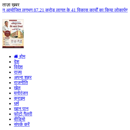
ताज़ा ख़बर
1 करोड़ लागत के 41 विकास कार्यों का किया लोकार्पण एवं भूमिपूजन कुलैथ क्षेत्
होम
देश
विदेश
राज्य
अपना शहर
राजनीति
खेल
मनोरंजन
क्राइम
धर्म
खान पान
फोटो गैलरी
वीडियो
संपर्क करें