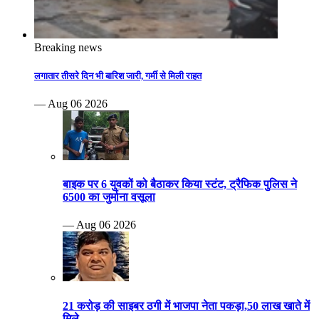
Breaking news
लगातार तीसरे दिन भी बारिश जारी, गर्मी से मिली राहत
— Aug 06 2026
बाइक पर 6 युवकों को बैठाकर किया स्टंट, ट्रैफिक पुलिस ने
6500 का जुर्माना वसूला
— Aug 06 2026
21 करोड़ की साइबर ठगी में भाजपा नेता पकड़ा,50 लाख खाते में
मिले