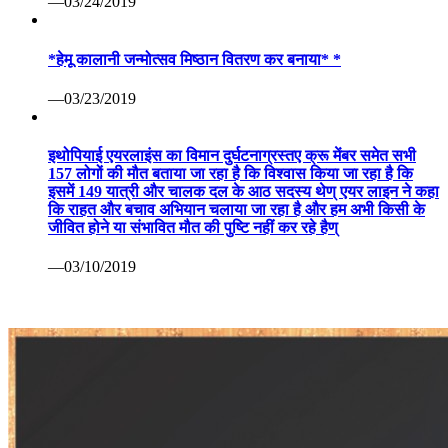
—03/24/2019
*हेमू कालानी जन्मोत्सव मिष्ठान वितरण कर बनाया* *
—03/23/2019
इथोपियाई एयरलाइंस का विमान दुर्घटनाग्रस्तए क्रू मेंबर समेत सभी
157 लोगों की मौत बताया जा रहा है कि विश्वास किया जा रहा है कि
इसमें 149 यात्री और चालक दल के आठ सदस्य थेण् एयर लाइन ने कहा
कि राहत और बचाव अभियान चलाया जा रहा है और हम अभी किसी के
जीवित होने या संभावित मौत की पुष्टि नहीं कर रहे हैण्
—03/10/2019