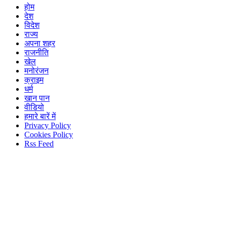
होम
देश
विदेश
राज्य
अपना शहर
राजनीति
खेल
मनोरंजन
क्राइम
धर्म
खान पान
वीडियो
हमारे बारें में
Privacy Policy
Cookies Policy
Rss Feed