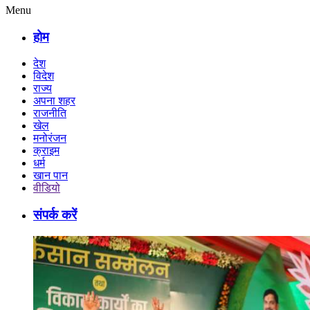
Menu
होम
देश
विदेश
राज्य
अपना शहर
राजनीति
खेल
मनोरंजन
क्राइम
धर्म
खान पान
वीडियो
संपर्क करें