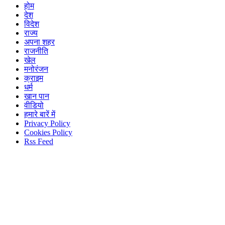
होम
देश
विदेश
राज्य
अपना शहर
राजनीति
खेल
मनोरंजन
क्राइम
धर्म
खान पान
वीडियो
हमारे बारें में
Privacy Policy
Cookies Policy
Rss Feed