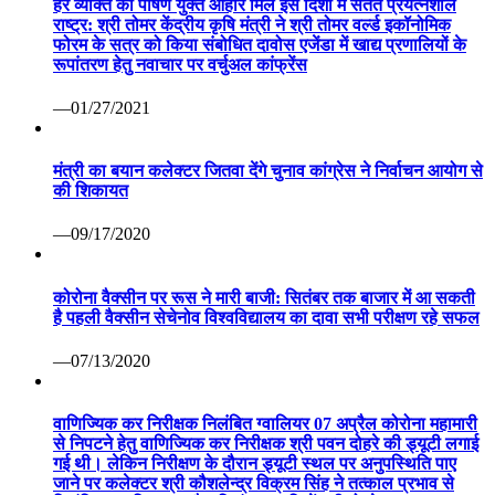
हर व्यक्ति को पोषण युक्त आहार मिले इस दिशा में सतत प्रयत्नशील
राष्ट्र: श्री तोमर केंद्रीय कृषि मंत्री ने श्री तोमर वर्ल्ड इकॉनोमिक
फोरम के सत्र को किया संबोधित दावोस एजेंडा में खाद्य प्रणालियों के
रूपांतरण हेतु नवाचार पर वर्चुअल कांफ्रेंस
—01/27/2021
मंत्री का बयान कलेक्टर जितवा देंगे चुनाव कांग्रेस ने निर्वाचन आयोग से
की शिकायत
—09/17/2020
कोरोना वैक्सीन पर रूस ने मारी बाजी: सितंबर तक बाजार में आ सकती
है पहली वैक्सीन सेचेनोव विश्वविद्यालय का दावा सभी परीक्षण रहे सफल
—07/13/2020
वाणिज्यिक कर निरीक्षक निलंबित ग्वालियर 07 अप्रैल कोरोना महामारी
से निपटने हेतु वाणिज्यिक कर निरीक्षक श्री पवन दोहरे की ड्यूटी लगाई
गई थी। लेकिन निरीक्षण के दौरान ड्यूटी स्थल पर अनुपस्थिति पाए
जाने पर कलेक्टर श्री कौशलेन्द्र विक्रम सिंह ने तत्काल प्रभाव से