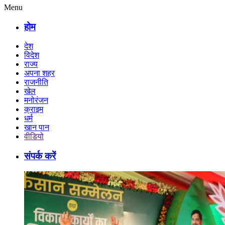
Menu
होम
देश
विदेश
राज्य
अपना शहर
राजनीति
खेल
मनोरंजन
क्राइम
धर्म
खान पान
वीडियो
संपर्क करें