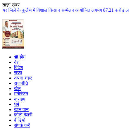
ताज़ा ख़बर
थ में विशाल किसान सम्मेलन आयोजित लगभग 87.21 करोड़ लागत के 41 विकास कार्यों क
होम
देश
विदेश
राज्य
अपना शहर
राजनीति
खेल
मनोरंजन
क्राइम
धर्म
खान पान
फोटो गैलरी
वीडियो
संपर्क करें