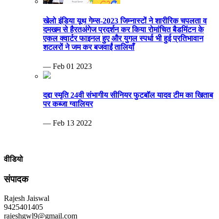
— Feb 13 2022
वीडियो
संपादक
Rajesh Jaiswal
9425401405
rajeshgwl9@gmail.com
MP Info News
Invalid RSS feed URL.
ब्रेकिंग न्यूज़
बेटी की शादी, चोर घर का ताला तोड़ 20 लाख समेट ले गए.ताऊ के घर