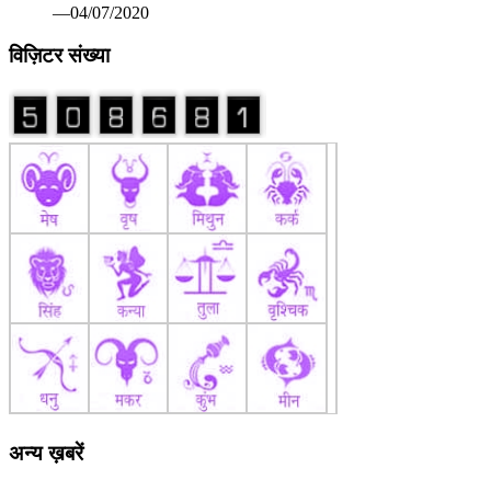
अन्य ख़बरें
कोरोना वैक्सीन पर रूस ने मारी बाजी: सितंबर तक बाजार में आ सकती
है पहली वैक्सीन सेचेनोव विश्वविद्यालय का दावा सभी परीक्षण रहे सफल
—07/13/2020
खिलाडी अपने श्रेष्ठ प्रदर्षन से प्रतियोगिता को बनाएं रोमांचक: श्री
मेहता 82वीं अखिल भारतीय सिंधिया स्वर्ण कप हॉकी प्रतियोगिता