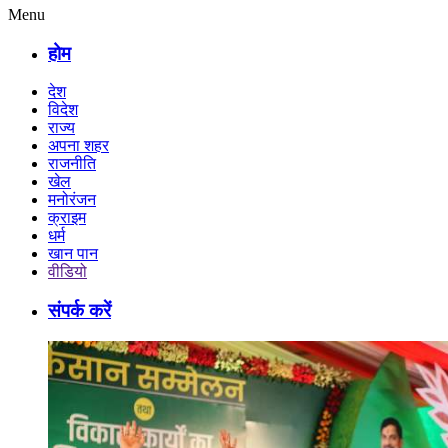
Menu
होम
देश
विदेश
राज्य
अपना शहर
राजनीति
खेल
मनोरंजन
क्राइम
धर्म
खान पान
वीडियो
संपर्क करें