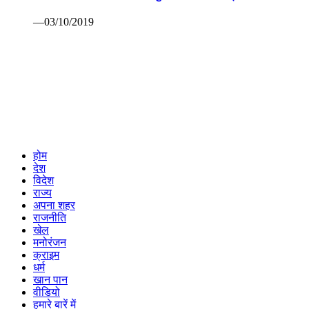
होम
देश
विदेश
राज्य
अपना शहर
राजनीति
खेल
मनोरंजन
क्राइम
धर्म
खान पान
वीडियो
हमारे बारें में
Privacy Policy
Cookies Policy
Rss Feed