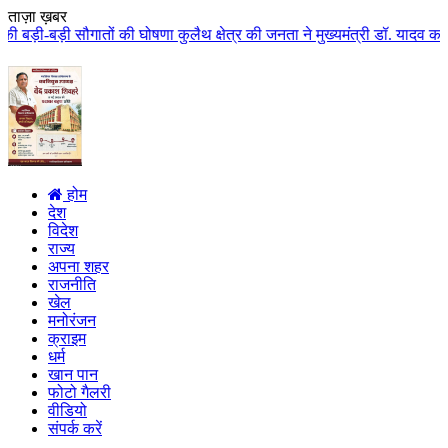
ताज़ा ख़बर
ातों की घोषणा कुलैथ क्षेत्र की जनता ने मुख्यमंत्री डॉ. यादव का किया आत्मीय स
होम
देश
विदेश
राज्य
अपना शहर
राजनीति
खेल
मनोरंजन
क्राइम
धर्म
खान पान
फोटो गैलरी
वीडियो
संपर्क करें