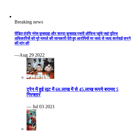
ट्रेन में हुई लूट में 60.लाख में से 45.लाख रूपये बरामद 5
गिरफ्तार
— Jul 03 2021
पति करता था शक, पत्नी ने कर दी हत्या .महाराजपुरा थाना क्षेत्र
के डांग गुठीना गांव की घटना
— Jun 06 2021
युवक ने अपनी ही प्रेमिका की गला घोंटकर हत्या कर दी।