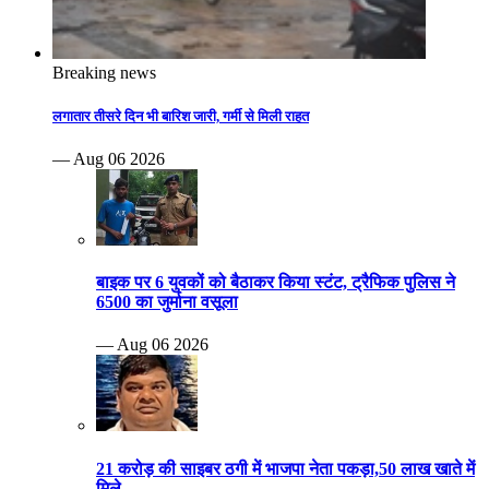
Breaking news
लगातार तीसरे दिन भी बारिश जारी, गर्मी से मिली राहत
— Aug 06 2026
बाइक पर 6 युवकों को बैठाकर किया स्टंट, ट्रैफिक पुलिस ने
6500 का जुर्माना वसूला
— Aug 06 2026
21 करोड़ की साइबर ठगी में भाजपा नेता पकड़ा,50 लाख खाते में
मिले