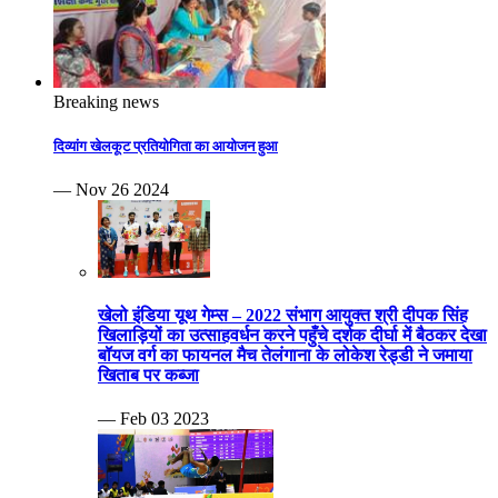
खेलो इंडिया यूथ गेम्स – 2022 संभाग आयुक्त श्री दीपक सिंह
खिलाड़ियों का उत्साहवर्धन करने पहुँचे दर्शक दीर्घा में बैठकर देखा
बॉयज वर्ग का फायनल मैच तेलंगाना के लोकेश रेड्डी ने जमाया
खिताब पर कब्जा
— Feb 03 2023
खेलो इंडिया यूथ गेम्स-2023 जिम्नास्टों ने शारीरिक चपलता व
दमखम से हैरतअंगेज प्रदर्शन कर किया रोमांचित बैडमिंटन के
एकल क्वार्टर फाइनल हुए और युगल स्पर्धा भी हुई प्रतिभावान
शटलरों ने जम कर बजवाईं तालियाँ
— Feb 01 2023
दद्दा स्मृति 24वी संभागीय सीनियर फुटबॉल यादव टीम का खिताब
पर कब्जा ग्वालियर