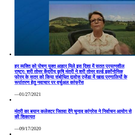
हर व्यक्ति को पोषण युक्त आहार मिले इस दिशा में सतत प्रयत्नशील
राष्ट्र: श्री तोमर केंद्रीय कृषि मंत्री ने श्री तोमर वर्ल्ड इकॉनोमिक
फोरम के सत्र को किया संबोधित दावोस एजेंडा में खाद्य प्रणालियों के
रूपांतरण हेतु नवाचार पर वर्चुअल कांफ्रेंस
—01/27/2021
मंत्री का बयान कलेक्टर जितवा देंगे चुनाव कांग्रेस ने निर्वाचन आयोग से
की शिकायत
—09/17/2020
कोरोना वैक्सीन पर रूस ने मारी बाजी: सितंबर तक बाजार में आ सकती
है पहली वैक्सीन सेचेनोव विश्वविद्यालय का दावा सभी परीक्षण रहे सफल
—07/13/2020
वाणिज्यिक कर निरीक्षक निलंबित ग्वालियर 07 अप्रैल कोरोना महामारी
से निपटने हेतु वाणिज्यिक कर निरीक्षक श्री पवन दोहरे की ड्यूटी लगाई
गई थी। लेकिन निरीक्षण के दौरान ड्यूटी स्थल पर अनुपस्थिति पाए
जाने पर कलेक्टर श्री कौशलेन्द्र विक्रम सिंह ने तत्काल प्रभाव से