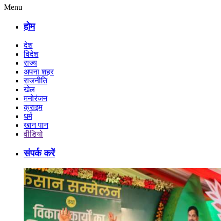
Menu
होम
देश
विदेश
राज्य
अपना शहर
राजनीति
खेल
मनोरंजन
क्राइम
धर्म
खान पान
वीडियो
संपर्क करें