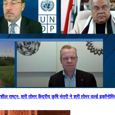
ल राष्ट्र: श्री तोमर केंद्रीय कृषि मंत्री ने श्री तोमर वर्ल्ड इकॉनो