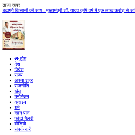
ताज़ा ख़बर
ं की आय - मुख्यमंत्री डॉ. यादव कृषि वर्ष में एक लाख करोड़ से अधिक राशि किसान 
होम
देश
विदेश
राज्य
अपना शहर
राजनीति
खेल
मनोरंजन
क्राइम
धर्म
खान पान
फोटो गैलरी
वीडियो
संपर्क करें