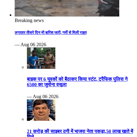
Breaking news
लगातार तीसरे दिन भी बारिश जारी, गर्मी से मिली राहत
— Aug 06 2026
बाइक पर 6 युवकों को बैठाकर किया स्टंट, ट्रैफिक पुलिस ने
6500 का जुर्माना वसूला
— Aug 06 2026
21 करोड़ की साइबर ठगी में भाजपा नेता पकड़ा,50 लाख खाते में
मिले