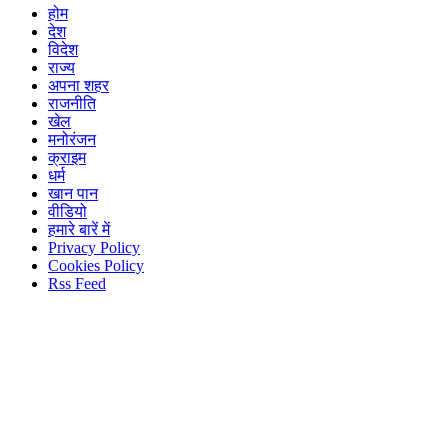
होम
देश
विदेश
राज्य
अपना शहर
राजनीति
खेल
मनोरंजन
क्राइम
धर्म
खान पान
वीडियो
हमारे बारें में
Privacy Policy
Cookies Policy
Rss Feed