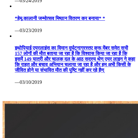
—03/24/2019
*हेमू कालानी जन्मोत्सव मिष्ठान वितरण कर बनाया* *
—03/23/2019
इथोपियाई एयरलाइंस का विमान दुर्घटनाग्रस्तए क्रू मेंबर समेत सभी
157 लोगों की मौत बताया जा रहा है कि विश्वास किया जा रहा है कि
इसमें 149 यात्री और चालक दल के आठ सदस्य थेण् एयर लाइन ने कहा
कि राहत और बचाव अभियान चलाया जा रहा है और हम अभी किसी के
जीवित होने या संभावित मौत की पुष्टि नहीं कर रहे हैण्
—03/10/2019