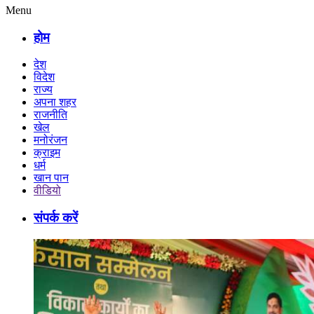
Menu
होम
देश
विदेश
राज्य
अपना शहर
राजनीति
खेल
मनोरंजन
क्राइम
धर्म
खान पान
वीडियो
संपर्क करें