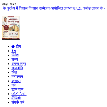
ताज़ा ख़बर
शाल किसान सम्मेलन आयोजित लगभग 87.21 करोड़ लागत के 41 विकास कार्यों का किया ल
होम
देश
विदेश
राज्य
अपना शहर
राजनीति
खेल
मनोरंजन
क्राइम
धर्म
खान पान
फोटो गैलरी
वीडियो
संपर्क करें