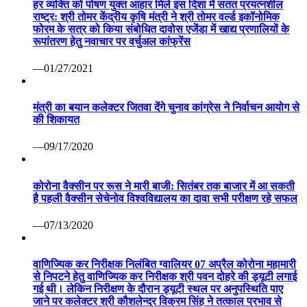
हर व्यक्ति को पोषण युक्त आहार मिले इस दिशा में सतत प्रयत्नशील
राष्ट्र: श्री तोमर केंद्रीय कृषि मंत्री ने श्री तोमर वर्ल्ड इकॉनोमिक
फोरम के सत्र को किया संबोधित दावोस एजेंडा में खाद्य प्रणालियों के
रूपांतरण हेतु नवाचार पर वर्चुअल कांफ्रेंस
—01/27/2021
मंत्री का बयान कलेक्टर जितवा देंगे चुनाव कांग्रेस ने निर्वाचन आयोग से
की शिकायत
—09/17/2020
कोरोना वैक्सीन पर रूस ने मारी बाजी: सितंबर तक बाजार में आ सकती
है पहली वैक्सीन सेचेनोव विश्वविद्यालय का दावा सभी परीक्षण रहे सफल
—07/13/2020
वाणिज्यिक कर निरीक्षक निलंबित ग्वालियर 07 अप्रैल कोरोना महामारी
से निपटने हेतु वाणिज्यिक कर निरीक्षक श्री पवन दोहरे की ड्यूटी लगाई
गई थी। लेकिन निरीक्षण के दौरान ड्यूटी स्थल पर अनुपस्थिति पाए
जाने पर कलेक्टर श्री कौशलेन्द्र विक्रम सिंह ने तत्काल प्रभाव से