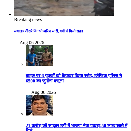
Breaking news
लगातार तीसरे दिन भी बारिश जारी, गर्मी से मिली राहत
— Aug 06 2026
बाइक पर 6 युवकों को बैठाकर किया स्टंट, ट्रैफिक पुलिस ने
6500 का जुर्माना वसूला
— Aug 06 2026
21 करोड़ की साइबर ठगी में भाजपा नेता पकड़ा,50 लाख खाते में
मिले