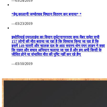
—03/24/2019
*हेमू कालानी जन्मोत्सव मिष्ठान वितरण कर बनाया* *
—03/23/2019
इथोपियाई एयरलाइंस का विमान दुर्घटनाग्रस्तए क्रू मेंबर समेत सभी
157 लोगों की मौत बताया जा रहा है कि विश्वास किया जा रहा है कि
इसमें 149 यात्री और चालक दल के आठ सदस्य थेण् एयर लाइन ने कहा
कि राहत और बचाव अभियान चलाया जा रहा है और हम अभी किसी के
जीवित होने या संभावित मौत की पुष्टि नहीं कर रहे हैण्
—03/10/2019