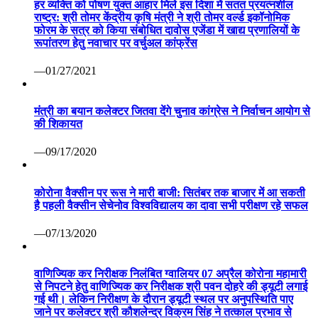
हर व्यक्ति को पोषण युक्त आहार मिले इस दिशा में सतत प्रयत्नशील
राष्ट्र: श्री तोमर केंद्रीय कृषि मंत्री ने श्री तोमर वर्ल्ड इकॉनोमिक
फोरम के सत्र को किया संबोधित दावोस एजेंडा में खाद्य प्रणालियों के
रूपांतरण हेतु नवाचार पर वर्चुअल कांफ्रेंस
—01/27/2021
मंत्री का बयान कलेक्टर जितवा देंगे चुनाव कांग्रेस ने निर्वाचन आयोग से
की शिकायत
—09/17/2020
कोरोना वैक्सीन पर रूस ने मारी बाजी: सितंबर तक बाजार में आ सकती
है पहली वैक्सीन सेचेनोव विश्वविद्यालय का दावा सभी परीक्षण रहे सफल
—07/13/2020
वाणिज्यिक कर निरीक्षक निलंबित ग्वालियर 07 अप्रैल कोरोना महामारी
से निपटने हेतु वाणिज्यिक कर निरीक्षक श्री पवन दोहरे की ड्यूटी लगाई
गई थी। लेकिन निरीक्षण के दौरान ड्यूटी स्थल पर अनुपस्थिति पाए
जाने पर कलेक्टर श्री कौशलेन्द्र विक्रम सिंह ने तत्काल प्रभाव से