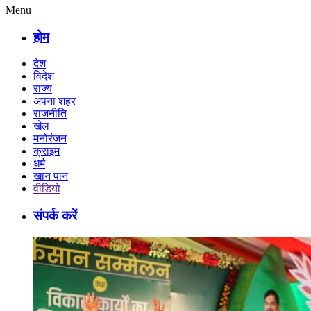
Menu
होम
देश
विदेश
राज्य
अपना शहर
राजनीति
खेल
मनोरंजन
क्राइम
धर्म
खान पान
वीडियो
संपर्क करें