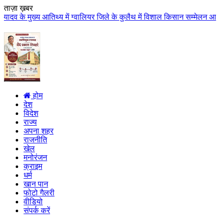
ताज़ा ख़बर
्य में ग्वालियर जिले के कुलैथ में विशाल किसान सम्मेलन आयोजित लगभग 87.21 करोड
होम
देश
विदेश
राज्य
अपना शहर
राजनीति
खेल
मनोरंजन
क्राइम
धर्म
खान पान
फोटो गैलरी
वीडियो
संपर्क करें