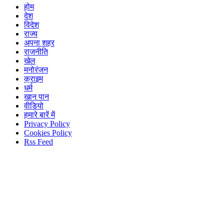
होम
देश
विदेश
राज्य
अपना शहर
राजनीति
खेल
मनोरंजन
क्राइम
धर्म
खान पान
वीडियो
हमारे बारें में
Privacy Policy
Cookies Policy
Rss Feed