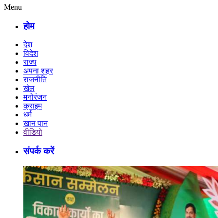
Menu
होम
देश
विदेश
राज्य
अपना शहर
राजनीति
खेल
मनोरंजन
क्राइम
धर्म
खान पान
वीडियो
संपर्क करें