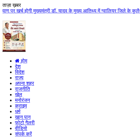
ताज़ा ख़बर
होगी मुख्यमंत्री डॉ. यादव के मुख्य आतिथ्य में ग्वालियर जिले के कुलैथ में विश
होम
देश
विदेश
राज्य
अपना शहर
राजनीति
खेल
मनोरंजन
क्राइम
धर्म
खान पान
फोटो गैलरी
वीडियो
संपर्क करें