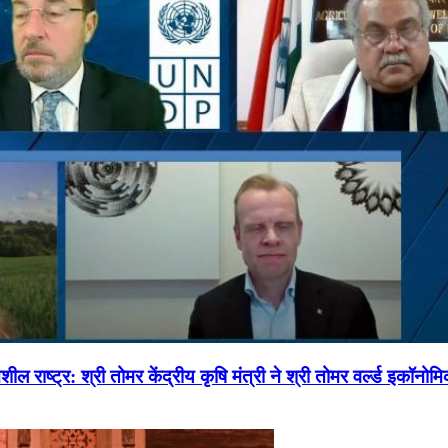
ल राष्ट्र: श्री तोमर केंद्रीय कृषि मंत्री ने श्री तोमर वर्ल्ड इकॉनो