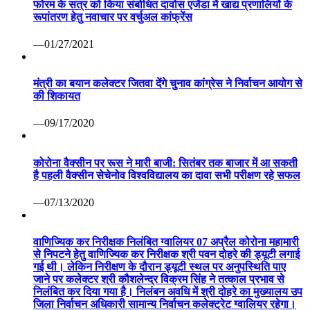
फोरम के सत्र को किया संबोधित दावोस एजेंडा में खाद्य प्रणालियों के
रूपांतरण हेतु नवाचार पर वर्चुअल कांफ्रेंस
—01/27/2021
मंत्री का बयान कलेक्टर जितवा देंगे चुनाव कांग्रेस ने निर्वाचन आयोग से
की शिकायत
—09/17/2020
कोरोना वैक्सीन पर रूस ने मारी बाजी: सितंबर तक बाजार में आ सकती
है पहली वैक्सीन सेचेनोव विश्वविद्यालय का दावा सभी परीक्षण रहे सफल
—07/13/2020
वाणिज्यिक कर निरीक्षक निलंबित ग्वालियर 07 अप्रैल कोरोना महामारी
से निपटने हेतु वाणिज्यिक कर निरीक्षक श्री पवन दोहरे की ड्यूटी लगाई
गई थी। लेकिन निरीक्षण के दौरान ड्यूटी स्थल पर अनुपस्थिति पाए
जाने पर कलेक्टर श्री कौशलेन्द्र विक्रम सिंह ने तत्काल प्रभाव से
निलंबित कर दिया गया है। निलंबन अवधि में श्री दोहरे का मुख्यालय उप
जिला निर्वाचन अधिकारी सामान्य निर्वाचन कलेक्ट्रेट ग्वालियर रहेगा।