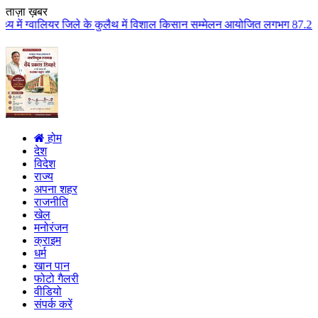
ताज़ा ख़बर
े के कुलैथ में विशाल किसान सम्मेलन आयोजित लगभग 87.21 करोड़ लागत के 41 विकास
होम
देश
विदेश
राज्य
अपना शहर
राजनीति
खेल
मनोरंजन
क्राइम
धर्म
खान पान
फोटो गैलरी
वीडियो
संपर्क करें