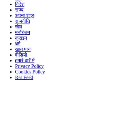
विदेश
राज्य
अपना शहर
राजनीति
खेल
मनोरंजन
क्राइम
धर्म
खान पान
वीडियो
हमारे बारें में
Privacy Policy
Cookies Policy
Rss Feed