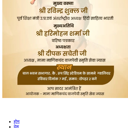
होम
देश