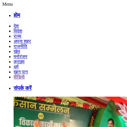
Menu
होम
देश
विदेश
राज्य
अपना शहर
राजनीति
खेल
मनोरंजन
क्राइम
धर्म
खान पान
वीडियो
संपर्क करें