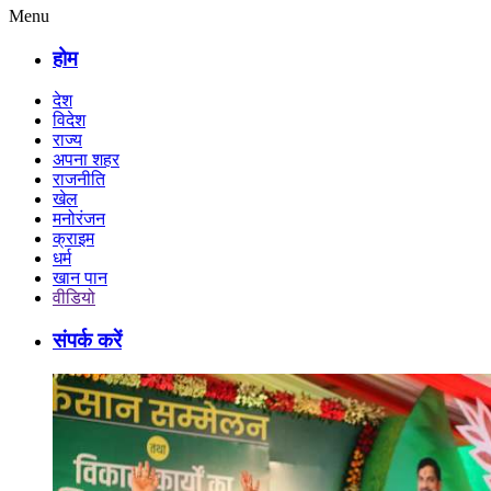
Menu
होम
देश
विदेश
राज्य
अपना शहर
राजनीति
खेल
मनोरंजन
क्राइम
धर्म
खान पान
वीडियो
संपर्क करें