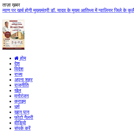
ताज़ा ख़बर
ी मुख्यमंत्री डॉ. यादव के मुख्य आतिथ्य में ग्वालियर जिले के कुलैथ में विशाल 
होम
देश
विदेश
राज्य
अपना शहर
राजनीति
खेल
मनोरंजन
क्राइम
धर्म
खान पान
फोटो गैलरी
वीडियो
संपर्क करें