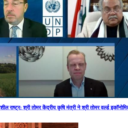
ल राष्ट्र: श्री तोमर केंद्रीय कृषि मंत्री ने श्री तोमर वर्ल्ड इकॉनो