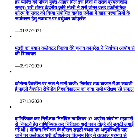
हर व्यक्ति को पोषण युक्त आहार मिले इस दिशा में सतत प्रयत्नशील
राष्ट्र: श्री तोमर केंद्रीय कृषि मंत्री ने श्री तोमर वर्ल्ड इकॉनोमिक
फोरम के सत्र को किया संबोधित दावोस एजेंडा में खाद्य प्रणालियों के
रूपांतरण हेतु नवाचार पर वर्चुअल कांफ्रेंस
—01/27/2021
मंत्री का बयान कलेक्टर जितवा देंगे चुनाव कांग्रेस ने निर्वाचन आयोग से
की शिकायत
—09/17/2020
कोरोना वैक्सीन पर रूस ने मारी बाजी: सितंबर तक बाजार में आ सकती
है पहली वैक्सीन सेचेनोव विश्वविद्यालय का दावा सभी परीक्षण रहे सफल
—07/13/2020
वाणिज्यिक कर निरीक्षक निलंबित ग्वालियर 07 अप्रैल कोरोना महामारी
से निपटने हेतु वाणिज्यिक कर निरीक्षक श्री पवन दोहरे की ड्यूटी लगाई
गई थी। लेकिन निरीक्षण के दौरान ड्यूटी स्थल पर अनुपस्थिति पाए
जाने पर कलेक्टर श्री कौशलेन्द्र विक्रम सिंह ने तत्काल प्रभाव से