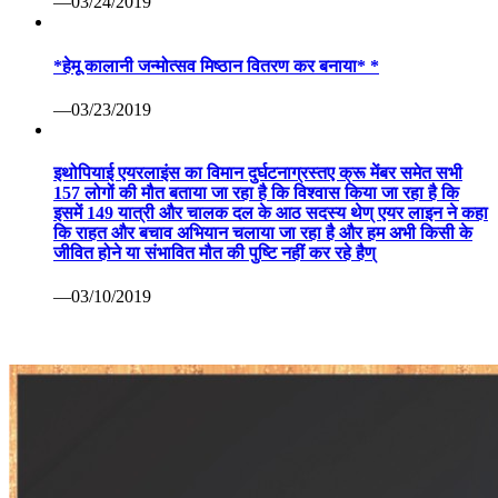
—03/24/2019
*हेमू कालानी जन्मोत्सव मिष्ठान वितरण कर बनाया* *
—03/23/2019
इथोपियाई एयरलाइंस का विमान दुर्घटनाग्रस्तए क्रू मेंबर समेत सभी
157 लोगों की मौत बताया जा रहा है कि विश्वास किया जा रहा है कि
इसमें 149 यात्री और चालक दल के आठ सदस्य थेण् एयर लाइन ने कहा
कि राहत और बचाव अभियान चलाया जा रहा है और हम अभी किसी के
जीवित होने या संभावित मौत की पुष्टि नहीं कर रहे हैण्
—03/10/2019