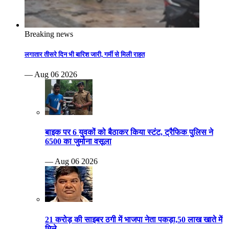
Breaking news
लगातार तीसरे दिन भी बारिश जारी, गर्मी से मिली राहत
— Aug 06 2026
बाइक पर 6 युवकों को बैठाकर किया स्टंट, ट्रैफिक पुलिस ने
6500 का जुर्माना वसूला
— Aug 06 2026
21 करोड़ की साइबर ठगी में भाजपा नेता पकड़ा,50 लाख खाते में
मिले