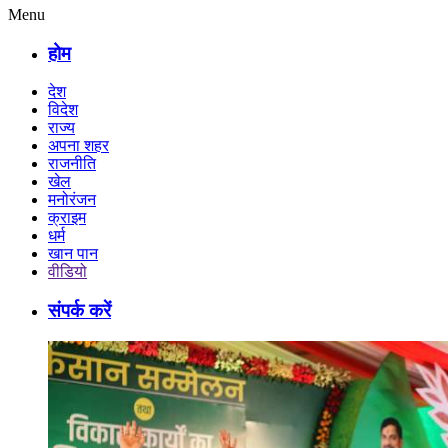
Menu
होम
देश
विदेश
राज्य
अपना शहर
राजनीति
खेल
मनोरंजन
क्राइम
धर्म
खान पान
वीडियो
संपर्क करें