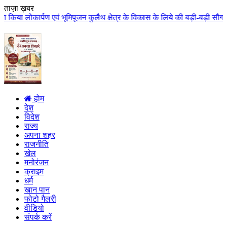
ताज़ा ख़बर
िपूजन कुलैथ क्षेत्र के विकास के लिये की बड़ी-बड़ी सौगातों की घोषणा कुलैथ क्षेत
होम
देश
विदेश
राज्य
अपना शहर
राजनीति
खेल
मनोरंजन
क्राइम
धर्म
खान पान
फोटो गैलरी
वीडियो
संपर्क करें