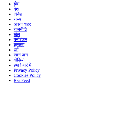
होम
देश
विदेश
राज्य
अपना शहर
राजनीति
खेल
मनोरंजन
क्राइम
धर्म
खान पान
वीडियो
हमारे बारें में
Privacy Policy
Cookies Policy
Rss Feed