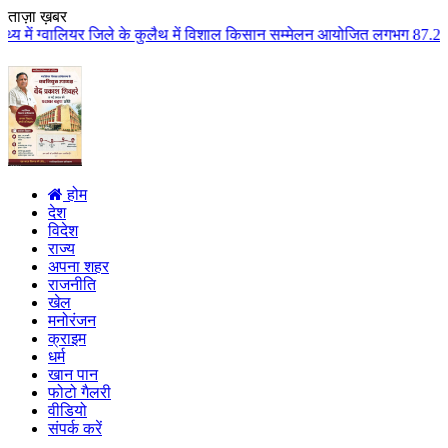
ताज़ा ख़बर
ले के कुलैथ में विशाल किसान सम्मेलन आयोजित लगभग 87.21 करोड़ लागत के 41 विकास
होम
देश
विदेश
राज्य
अपना शहर
राजनीति
खेल
मनोरंजन
क्राइम
धर्म
खान पान
फोटो गैलरी
वीडियो
संपर्क करें