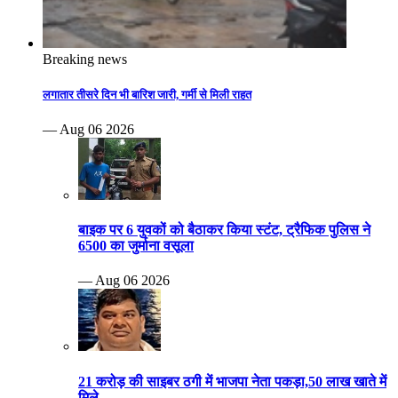
Breaking news
लगातार तीसरे दिन भी बारिश जारी, गर्मी से मिली राहत
— Aug 06 2026
बाइक पर 6 युवकों को बैठाकर किया स्टंट, ट्रैफिक पुलिस ने
6500 का जुर्माना वसूला
— Aug 06 2026
21 करोड़ की साइबर ठगी में भाजपा नेता पकड़ा,50 लाख खाते में
मिले