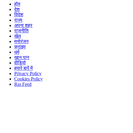
होम
देश
विदेश
राज्य
अपना शहर
राजनीति
खेल
मनोरंजन
क्राइम
धर्म
खान पान
वीडियो
हमारे बारें में
Privacy Policy
Cookies Policy
Rss Feed