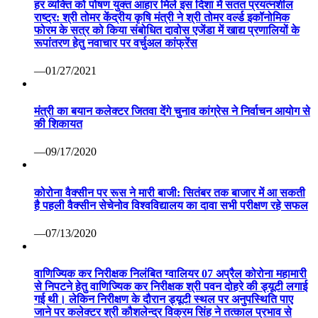
हर व्यक्ति को पोषण युक्त आहार मिले इस दिशा में सतत प्रयत्नशील
राष्ट्र: श्री तोमर केंद्रीय कृषि मंत्री ने श्री तोमर वर्ल्ड इकॉनोमिक
फोरम के सत्र को किया संबोधित दावोस एजेंडा में खाद्य प्रणालियों के
रूपांतरण हेतु नवाचार पर वर्चुअल कांफ्रेंस
—01/27/2021
मंत्री का बयान कलेक्टर जितवा देंगे चुनाव कांग्रेस ने निर्वाचन आयोग से
की शिकायत
—09/17/2020
कोरोना वैक्सीन पर रूस ने मारी बाजी: सितंबर तक बाजार में आ सकती
है पहली वैक्सीन सेचेनोव विश्वविद्यालय का दावा सभी परीक्षण रहे सफल
—07/13/2020
वाणिज्यिक कर निरीक्षक निलंबित ग्वालियर 07 अप्रैल कोरोना महामारी
से निपटने हेतु वाणिज्यिक कर निरीक्षक श्री पवन दोहरे की ड्यूटी लगाई
गई थी। लेकिन निरीक्षण के दौरान ड्यूटी स्थल पर अनुपस्थिति पाए
जाने पर कलेक्टर श्री कौशलेन्द्र विक्रम सिंह ने तत्काल प्रभाव से