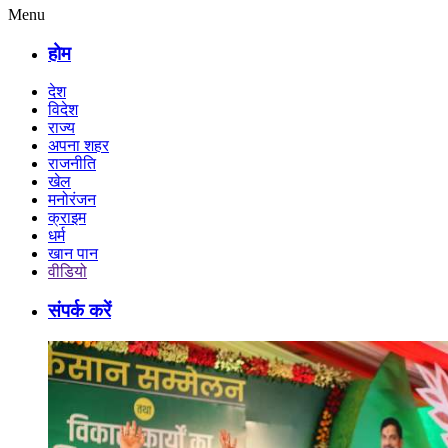
Menu
होम
देश
विदेश
राज्य
अपना शहर
राजनीति
खेल
मनोरंजन
क्राइम
धर्म
खान पान
वीडियो
संपर्क करें