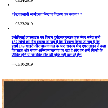
—03/24/2019
*हेमू कालानी जन्मोत्सव मिष्ठान वितरण कर बनाया* *
—03/23/2019
इथोपियाई एयरलाइंस का विमान दुर्घटनाग्रस्तए क्रू मेंबर समेत सभी
157 लोगों की मौत बताया जा रहा है कि विश्वास किया जा रहा है कि
इसमें 149 यात्री और चालक दल के आठ सदस्य थेण् एयर लाइन ने कहा
कि राहत और बचाव अभियान चलाया जा रहा है और हम अभी किसी के
जीवित होने या संभावित मौत की पुष्टि नहीं कर रहे हैण्
—03/10/2019