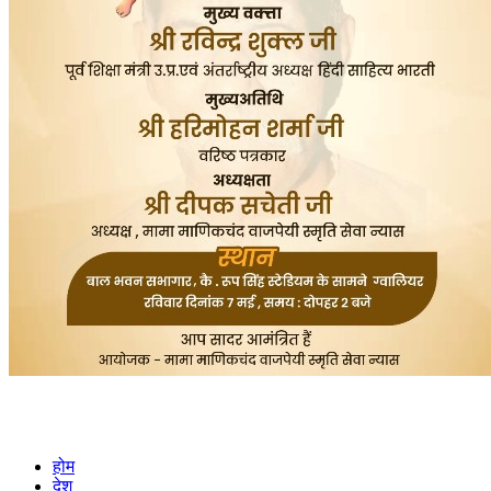
होम
देश