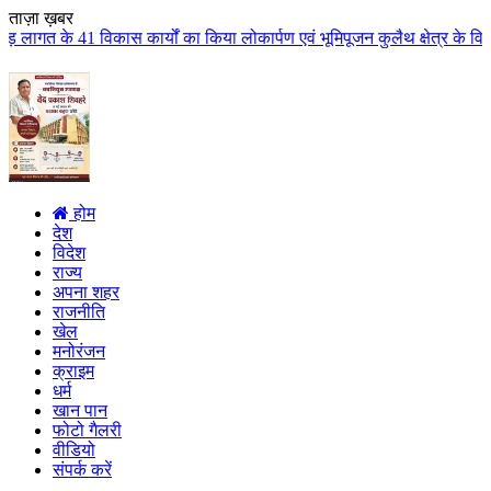
ताज़ा ख़बर
्यों का किया लोकार्पण एवं भूमिपूजन कुलैथ क्षेत्र के विकास के लिये की बड़ी-बड़ी
होम
देश
विदेश
राज्य
अपना शहर
राजनीति
खेल
मनोरंजन
क्राइम
धर्म
खान पान
फोटो गैलरी
वीडियो
संपर्क करें