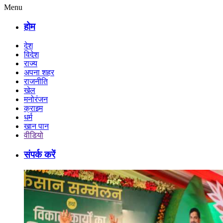
Menu
होम
देश
विदेश
राज्य
अपना शहर
राजनीति
खेल
मनोरंजन
क्राइम
धर्म
खान पान
वीडियो
संपर्क करें