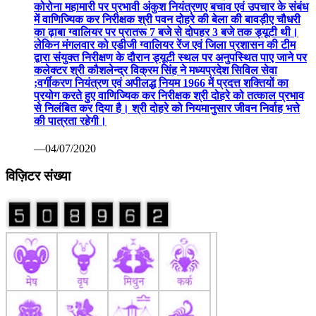
कोरोना महामारी पर प्रभावी अंकुश नियंत्रणए बचाव एवं उपचार के संबंध
में वाणिज्यिक कर निरीक्षक श्री पवन दोहरे की बेला की बावड़ीए चौधरी
का ढ़ाबा ग्वालियर पर प्रातरू 7 बजे से दोपहर 3 बजे तक ड्यूटी थी।
लेकिन मंगलवार को एडीजी ग्वालियर रेंज एवं जिला प्रशासन की टीम
द्वारा संयुक्त निरीक्षण के दौरान ड्यूटी स्थल पर अनुपस्थित पाए जाने पर
कलेक्टर श्री कौशलेन्द्र विक्रम सिंह ने मध्यप्रदेश सिविल सेवा
;वर्गीकरण नियंत्रण एवं अपीलद्ध नियम 1966 में प्रदत्त शक्तियों का
प्रयोग करते हुए वाणिज्यिक कर निरीक्षक श्री दोहरे को तत्काल प्रभाव
से निलंबित कर दिया है। श्री दोहरे को नियमानुसार जीवन निर्वाह भत्ते
की पात्रता रहेगी।
—04/07/2020
विज़िटर संख्या