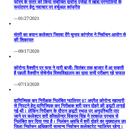
फोरम के सत्र को किया संबोधित दावोस एजेंडा में खाद्य प्रणालियों के
रूपांतरण हेतु नवाचार पर वर्चुअल कांफ्रेंस
—01/27/2021
मंत्री का बयान कलेक्टर जितवा देंगे चुनाव कांग्रेस ने निर्वाचन आयोग से
की शिकायत
—09/17/2020
कोरोना वैक्सीन पर रूस ने मारी बाजी: सितंबर तक बाजार में आ सकती
है पहली वैक्सीन सेचेनोव विश्वविद्यालय का दावा सभी परीक्षण रहे सफल
—07/13/2020
वाणिज्यिक कर निरीक्षक निलंबित ग्वालियर 07 अप्रैल कोरोना महामारी
से निपटने हेतु वाणिज्यिक कर निरीक्षक श्री पवन दोहरे की ड्यूटी लगाई
गई थी। लेकिन निरीक्षण के दौरान ड्यूटी स्थल पर अनुपस्थिति पाए
जाने पर कलेक्टर श्री कौशलेन्द्र विक्रम सिंह ने तत्काल प्रभाव से
निलंबित कर दिया गया है। निलंबन अवधि में श्री दोहरे का मुख्यालय उप
जिला निर्वाचन अधिकारी सामान्य निर्वाचन कलेक्ट्रेट ग्वालियर रहेगा।