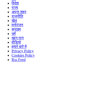
विदेश
राज्य
अपना शहर
राजनीति
खेल
मनोरंजन
क्राइम
धर्म
खान पान
वीडियो
हमारे बारें में
Privacy Policy
Cookies Policy
Rss Feed