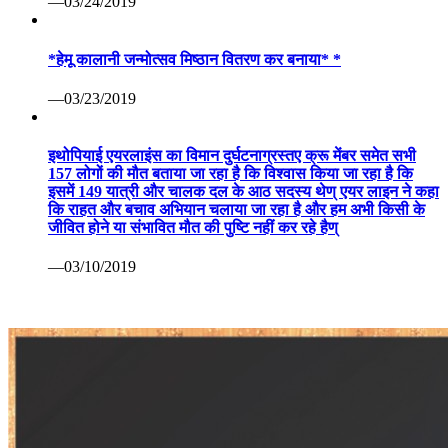
—03/24/2019
*हेमू कालानी जन्मोत्सव मिष्ठान वितरण कर बनाया* *
—03/23/2019
इथोपियाई एयरलाइंस का विमान दुर्घटनाग्रस्तए क्रू मेंबर समेत सभी
157 लोगों की मौत बताया जा रहा है कि विश्वास किया जा रहा है कि
इसमें 149 यात्री और चालक दल के आठ सदस्य थेण् एयर लाइन ने कहा
कि राहत और बचाव अभियान चलाया जा रहा है और हम अभी किसी के
जीवित होने या संभावित मौत की पुष्टि नहीं कर रहे हैण्
—03/10/2019