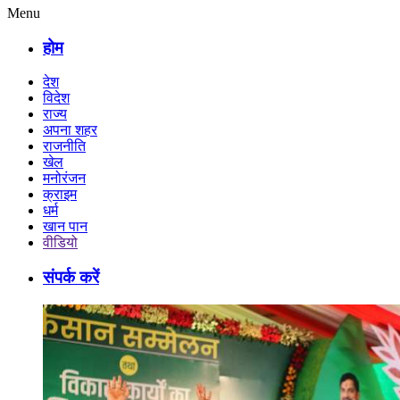
Menu
होम
देश
विदेश
राज्य
अपना शहर
राजनीति
खेल
मनोरंजन
क्राइम
धर्म
खान पान
वीडियो
संपर्क करें