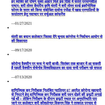
हर व्यक्ति को पोषण युक्त आहार मिले इस दिशा में सतत प्रयत्नशील
राष्ट्र: श्री तोमर केंद्रीय कृषि मंत्री ने श्री तोमर वर्ल्ड इकॉनोमिक
फोरम के सत्र को किया संबोधित दावोस एजेंडा में खाद्य प्रणालियों के
रूपांतरण हेतु नवाचार पर वर्चुअल कांफ्रेंस
—01/27/2021
मंत्री का बयान कलेक्टर जितवा देंगे चुनाव कांग्रेस ने निर्वाचन आयोग से
की शिकायत
—09/17/2020
कोरोना वैक्सीन पर रूस ने मारी बाजी: सितंबर तक बाजार में आ सकती
है पहली वैक्सीन सेचेनोव विश्वविद्यालय का दावा सभी परीक्षण रहे सफल
—07/13/2020
वाणिज्यिक कर निरीक्षक निलंबित ग्वालियर 07 अप्रैल कोरोना महामारी
से निपटने हेतु वाणिज्यिक कर निरीक्षक श्री पवन दोहरे की ड्यूटी लगाई
गई थी। लेकिन निरीक्षण के दौरान ड्यूटी स्थल पर अनुपस्थिति पाए
जाने पर कलेक्टर श्री कौशलेन्द्र विक्रम सिंह ने तत्काल प्रभाव से