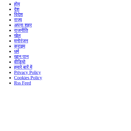
होम
देश
विदेश
राज्य
अपना शहर
राजनीति
खेल
मनोरंजन
क्राइम
धर्म
खान पान
वीडियो
हमारे बारें में
Privacy Policy
Cookies Policy
Rss Feed