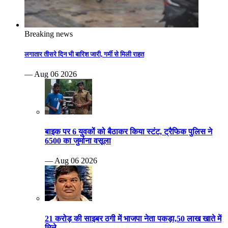
Breaking news
लगातार तीसरे दिन भी बारिश जारी, गर्मी से मिली राहत
— Aug 06 2026
बाइक पर 6 युवकों को बैठाकर किया स्टंट, ट्रैफिक पुलिस ने
6500 का जुर्माना वसूला
— Aug 06 2026
21 करोड़ की साइबर ठगी में भाजपा नेता पकड़ा,50 लाख खाते में
मिले