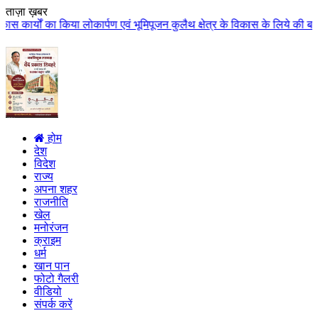
ताज़ा ख़बर
लोकार्पण एवं भूमिपूजन कुलैथ क्षेत्र के विकास के लिये की बड़ी-बड़ी सौगातों की 
होम
देश
विदेश
राज्य
अपना शहर
राजनीति
खेल
मनोरंजन
क्राइम
धर्म
खान पान
फोटो गैलरी
वीडियो
संपर्क करें